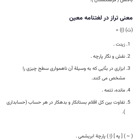
معنی تراز در لغتنامه معین
(تَ) (اِ) =
زینت .
نقش و نگار پارچه .
ابزاری در بنُایی که به وسیلة آن ناهمواری سطح چیزی را
مشخص می کنند.
مانده، تتمه .
تفاوت بین کل اقلام بستانکار و بدهکار در هر حساب (حسابداری
).
( ~ ) [ په ] (اِ ) پارچة ابریشمی .