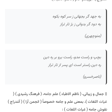
به جهد گر بجهانی ز سر کوه بکوه
به دود گر بدوانی ز برّ تار تراز
(منوچهری)
بچپ و راست مدو، راست برو بر ره دین
ره دین راستر است ای پسر از تار تراز
(ناصرخسرو)
|| جمال و زیبائی، ( ناظم الاطباء ) علم
جامه
، ( فرهنگ رشیدی ) (
غیاث
اللغات )، بمعنی علم و جامه خصوصاً ( انجمن آرا ) ( آنندراج )
نقوش جامه ( غیاث اللغات ) :