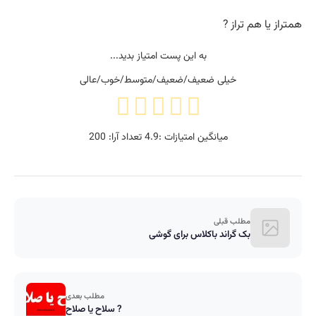
همتراز یا هم تراز ?
به این پست امتیاز بدید...
خیلی ضعیف/ضعیف/متوسط/خوب/عالی
میانگین امتیازات :
4.9
تعداد آرا:
200
مطلب قبلی
بک گراند باکلاس برای گوشی
مطلب بعدی
سلاح یا صلاح ?