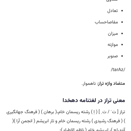
تعادل
مفاصاحساب
میزان
موازنه
صنوبر
/tarAz/
متضاد واژه تراز
: ناهموار.
معنی تراز در لغتنامه دهخدا
تراز [ ت َ / ت ِ ] ( اِ ) رشته ریسمان خام،( برهان ) ( فرهنگ جهانگیری
) ( فرهنگ رشیدی ) رشته ریسمان خام و تار ابریشم ( انجمن آرا )(
آنندراج )، ابریشم خام ( ناظم الاطباء ):