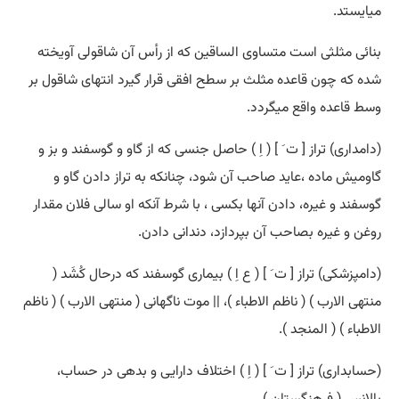
میایستد.
بنائی مثلثی است متساوی الساقین که از رأس آن شاقولی آویخته
شده که چون قاعده مثلث بر سطح افقی قرار گیرد انتهای شاقول بر
وسط قاعده واقع میگردد.
(دامداری) تراز [ ت َ ] ( اِ ) حاصل جنسی که از گاو و گوسفند و بز و
گاومیش ماده ،عاید صاحب آن شود، چنانکه به تراز دادن گاو و
گوسفند و غیره، دادن آنها بکسی ، با شرط آنکه او سالی فلان مقدار
روغن و غیره بصاحب آن بپردازد، دندانی دادن.
(دامپزشکی) تراز [ ت َ ] ( ع اِ ) بیماری گوسفند که درحال کُشَد (
منتهی الارب ) ( ناظم الاطباء )، || موت ناگهانی ( منتهی الارب ) ( ناظم
الاطباء ) ( المنجد ).
(حسابداری) تراز [ ت َ ] ( اِ ) اختلاف دارایی و بدهی در حساب،
بالانس ( فرهنگستان ).