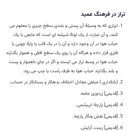
تراز در فرهنگ عمید
ابزاری که به وسیلۀ آن پستی و بلندی سطح چیزی را معلوم می
کنند، و آن عبارت از یک لولۀ شیشه ای است که مایعی با یک
حباب هوا در آن وجود دارد و آن را در یک قاب یا پایۀ چوبی یا
فلزی قرار داده و هرگاه آن را روی یک سطح افقی و هموار بگذارند
حباب هوا در وسط تراز می ایستد و اگر در جای ناهموار و پست
و بلند بگذارند حباب هوا به طرف راست یا چپ می رود.
(بانکداری ) مبلغی معادل اختلاف بدهکار و بستانکار در حساب.
[قدیمی] زردوزی جامه.
[قدیمی] پارچۀ ابریشمی.
[قدیمی] نقش ونگار پارچه.
[قدیمی] زینت، آرایش.