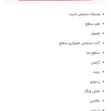
وسیله سنجش شیب
هم سطح
هموار
آلت سنجش همواری سطح
سطح نما
آرایش
زینت
زردوزی
نقش ونگار
بالانس
تساوی