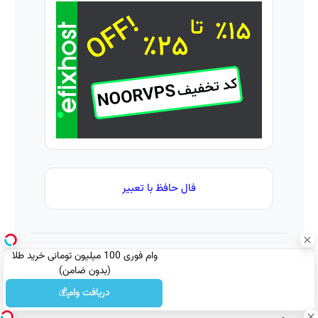
جمع‌بندی
میشه
نام
تابستون
😍 تا
رایگان
رایگان ماز
پایان
📚
با
شما
فال حافظ با تعبیر
وام فوری 100 میلیون تومانی خرید طلا
(بدون ضامن)
دریافت وام💰