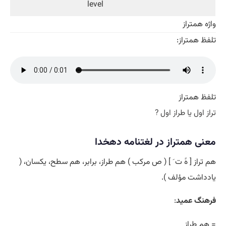
level
واژه همتراز
تلفظ همتراز:
تلفظ همتراز
تراز اول یا طراز اول ?
معنی همتراز در لغتنامه دهخدا
هم تراز [ هََ ت َ ] ( ص مرکب ) هم طراز، برابر، هم سطح، یکسان، (
یادداشت مؤلف ).
فرهنگ عمید
:
= هم طراز