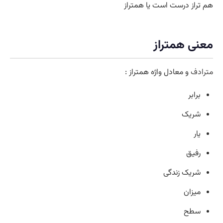
هم تراز درست است یا همتراز
معنی همتراز
مترادف
و معادل واژه همتراز :
برابر
شریک
یار
رفیق
شریک زندگی
میزان
سطح