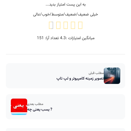
به این پست امتیاز بدید...
خیلی ضعیف/ضعیف/متوسط/خوب/عالی
میانگین امتیازات :
4.3
تعداد آرا:
151
مطلب قبلی
تصویر زمینه کامپیوتر و لپ تاپ
مطلب بعدی
یسب یعنی چه ?