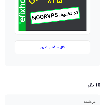
رو داری
اعتبار بده
تحمل
✅
میکنی؟❗
فال حافظ با تعبیر
10 نظر
مراد
گفت: