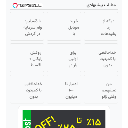
مطالب پیشنهادی
دیگه از
خرید
تا 3میلیارد
رد
موبایل
وام سرمایه
بخیه‌هات
با
در گردش
خجالت
اسنپ
فروشندگان
نکش!
پی |
=>
این
خداحافظی
در ۴
برای
روکش
فروشگاهت
محصول
با کمردرد،
قسط
اولین
رایگان +
رو ثبت کن
برای
بدون
بدون
بار در
اقساط
همیشه
قرص و
ایران
سود و
۱۲ ماهه
آمپول
درمانش
🇮🇷
کارمزد!
ایمپلنت
من
می‌کنه
این
اعتبار تا
خداحافظی
نمیفهمم
دکتر
۱۰۰
با کمردرد،
وقتی زانو
کرم
میلیون
بدون
درد
ترمیم
تومان ⚡
قرص و
درمان
کننده
همین
آمپول
داره، چرا
الان
23 روزه
دردش
ساخت!
درخواست