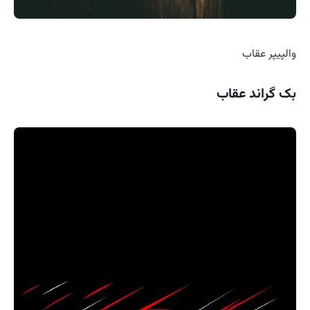
والپیپر عقاب
بک گراند عقاب