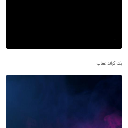
بک گراند عقاب