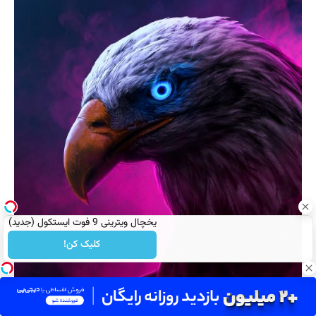
یخچال ویترینی 9 فوت ایستکول (جدید)
کلیک کن!