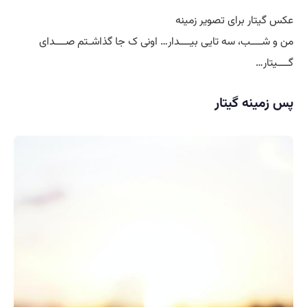
عکس گیتار برای تصویر زمینه
من و شــــب، سه تایی بیــــدار… اونی ک جا گذاشـتم صــــدای
گــــیتار…
پس زمینه گیتار