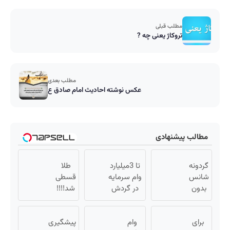
مطلب قبلی
تروکاژ یعنی چه ?
مطلب بعدی
عکس نوشته احادیث امام صادق ع
مطالب پیشنهادی
گردونه
تا 3میلیارد
طلا
شانس
وام سرمایه
قسطی
بدون
در گردش
شد!!!!
پوچ از
فروشندگان
💰🔥
PS5 تا
=>
برای
آیفون17
وام
فروشگاهت
پیشگیری