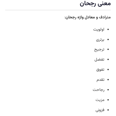
معنی رجحان
مترادف
و معادل واژه رجحان
:
اولویت
برتری
ترجیح
تفضل
تفوق
تقدم
رجاحت
مزیت
فزونی