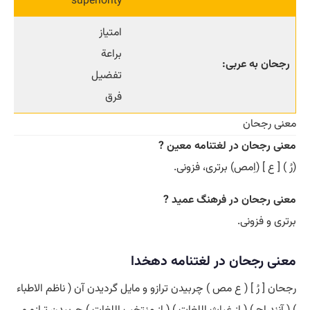
superiority
امتیاز
براعة
رجحان به عربی:
تفضیل
فرق
معنی رجحان
معنی رجحان در لغتنامه معین ?
(رُ ) [ ع ] (اِمص) برتری، فزونی.
معنی رجحان در فرهنگ عمید ?
برتری و فزونی.
معنی رجحان در لغتنامه دهخدا
رجحان [ رُ ] ( ع مص ) چربیدن ترازو و مایل گردیدن آن ( ناظم الاطباء
) ( آنندراج ) ( از
غیاث
اللغات ) ( از منتخب اللغات ) چربیدن ترازو و