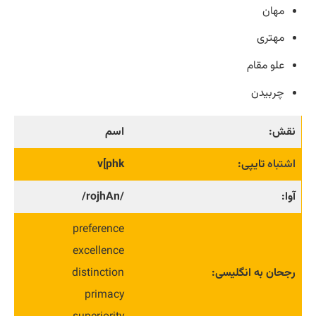
مهان
مهتری
علو مقام
چربیدن
نقش:
اسم
اشتباه
تایپی:
v[phk
آوا:
/rojhAn/
preference
excellence
رجحان به انگلیسی:
distinction
primacy