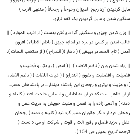
مایل گردیدن آن: رجح المیزان رجوحاً و رجحاناً ( منتهی الارب )
سنگین شدن و مایل گردیدن یک کفه ترازو.
|| وزن کردن چیزی و سنگینی آنرا دریافتن بدست ( از اقرب الموارد ) ||
غالب آمدن بر کسی در نبرد در اندازه چیزی ( ناظم الاطباء ) افزون
آمدن ( تاج المصادر بیهقی ) ( دهار )( آنندراج ) ( از منتخب اللغات ).
|| زیاد شدن وزن ( ناظم الاطباء ) || ( اِمص ) زیادتی و فوقیت و
فضیلت و افضلیت و تفوق ( آنندراج ) ( غیاث اللغات ) ( ناظم الاطباء
): و مزیت و برتری و رجحان این پادشاه دیندار… بر پادشاهان عصر…
از آن ظاهر است که در آن به اطنابی و اسبابی حاجت افتد ( کلیله و
دمنه ) و آدمی زاده را به فضل و منیت خویش به مزیت عقل و
رجحان فرد از دیگر جانوران ممیز گردانید ( کلیله و دمنه ) رجحان
عقل و مزید فضل و وفور آلت و قوت و شوکت او می دانست (
ترجمه ٔتاریخ یمینی ص 154 ).