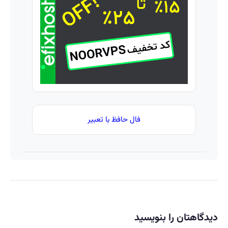
رو ثبت کن
بفروشید
ساخت!
محصول
»
و
خدماتت
رو
بفروش
فال حافظ با تعبیر
دیدگاهتان را بنویسید