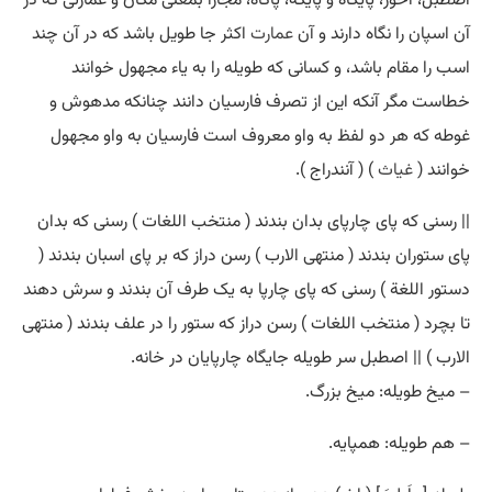
اصطبل، آخور، پایگاه و پایگه، پاگاه، مجازاً بمعنی مکان و عمارتی که در
آن اسپان را نگاه دارند و آن
عمارت
اکثر جا طویل باشد که در آن چند
اسب را مقام باشد، و کسانی که طویله را به یاء مجهول خوانند
خطاست مگر آنکه این از تصرف فارسیان دانند چنانکه مدهوش و
غوطه که هر دو لفظ به واو معروف است فارسیان به واو مجهول
خوانند (
غیاث
) ( آنندراج ).
|| رسنی که پای چارپای بدان بندند ( منتخب اللغات ) رسنی که بدان
پای ستوران بندند ( منتهی الارب ) رسن دراز که بر پای اسبان بندند (
دستور اللغة ) رسنی که پای چارپا به یک طرف آن بندند و سرش دهند
تا بچرد ( منتخب اللغات ) رسن دراز که ستور را در علف بندند ( منتهی
الارب ) || اصطبل سر طویله جایگاه چارپایان در خانه.
– میخ طویله: میخ بزرگ.
– هم طویله: همپایه.