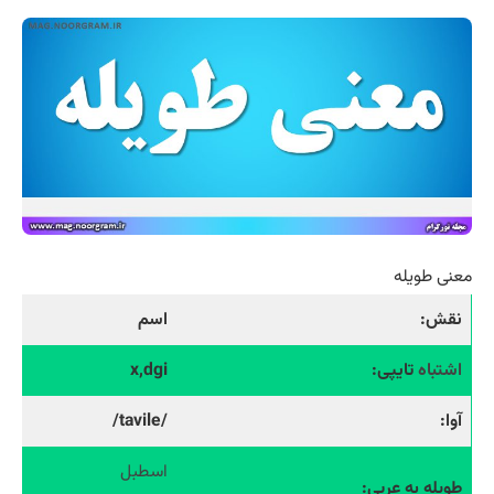
معنی طویله
نقش:
اسم
اشتباه
تایپی:
x,dgi
آوا:
/tavile/
اسطبل
طویله به عربی: