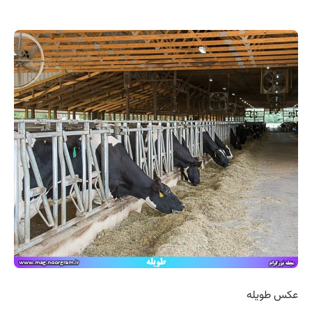
عکس طویله