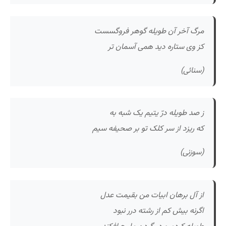
مرگ آخر آن طویله گوهر فروگسست
کز وی ستاره دید همی آسمان تر
(سنائی)
ز صد طویله درّ یتیم یک شبه به
که ریزد از سر کلک تو بر صحیفه سیم
(سوزنی)
از آل برهان ابیات من بقیمت عدل
اگرنه بیش کم از رشته درر نبود