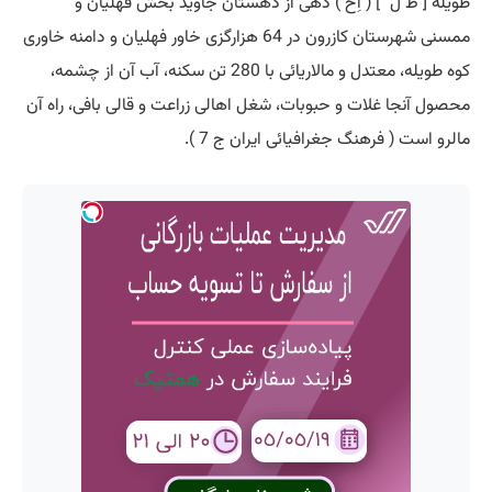
طویله [ طَ ل َ ] ( اِخ ) دهی از دهستان جاوید بخش فهلیان و
ممسنی شهرستان کازرون در 64 هزارگزی خاور فهلیان و دامنه خاوری
کوه طویله، معتدل و مالاریائی با 280 تن سکنه، آب آن از چشمه،
محصول آنجا غلات و حبوبات، شغل اهالی زراعت و قالی بافی، راه آن
مالرو است ( فرهنگ جغرافیائی ایران ج 7 ).