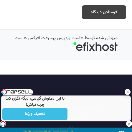
میزبانی شده توسط
هاست وردپرس پرسرعت
افیکس هاست
با این دمنوش گیاهی، دیگه نگران کبد
چرب نباش!
تمامی حقوق محفوظ است © 2026
مجله نورگرام
تخفیف ویژه!
انجمن نورگرام
noorgram
بانک عکس