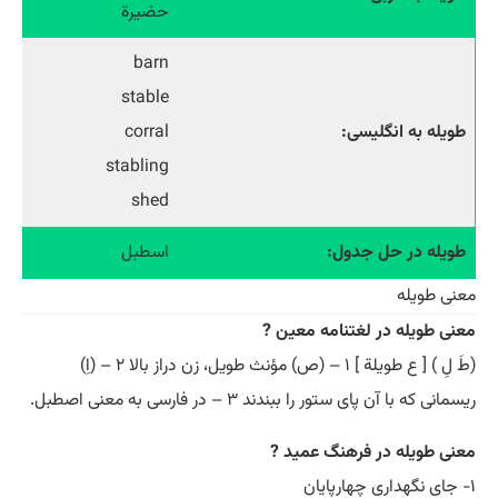
حضیرة
barn
stable
طویله به انگلیسی:
corral
stabling
shed
طویله در حل جدول:
اسطبل
معنی طویله
معنی طویله در لغتنامه معین ?
(طَ لِ ) [ ع طویلة ] ۱ – (ص) مؤنث طویل، زن دراز بالا ۲ – (اِ)
ریسمانی که با آن پای ستور را ببندند ۳ – در فارسی به معنی اصطبل.
معنی طویله در فرهنگ عمید ?
۱- جای نگهداری چهارپایان