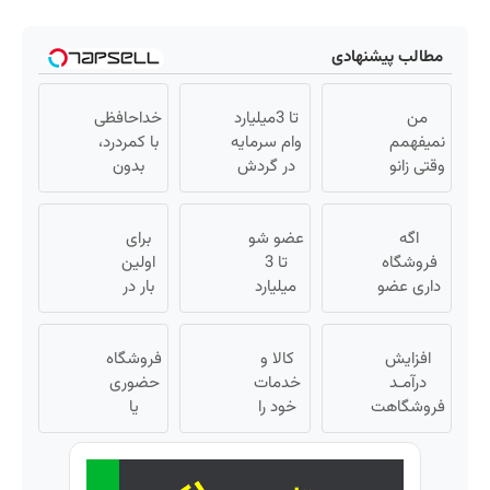
مطالب پیشنهادی
من
تا 3میلیارد
خداحافظی
نمیفهمم
وام سرمایه
با کمردرد،
وقتی زانو
در گردش
بدون
درد
فروشندگان
قرص و
درمان
=>
آمپول
اگه
داره، چرا
عضو شو
فروشگاهت
برای
دردش
فروشگاه
تا 3
رو ثبت کن
اولین
رو داری
داری عضو
میلیارد
بار در
تحمل
فروشندگان
وام بگیر
ایران
میکنی؟❗
دیجی پی
« ویژه
🇮🇷
شو 3
افزایش
کالا و
فروشگاه
این
فروشگاه
درآمـد
میلیارد وام
ها »
خدمات
دکتر
حضوری
بگیر
فروشگاهت
خود را
یا
کرم
رو تضمین
به
ترمیم
اینترنتی
کن «
صورت
کننده
داری؟
فروشگاهت
اقساطی
راحت
23 روزه