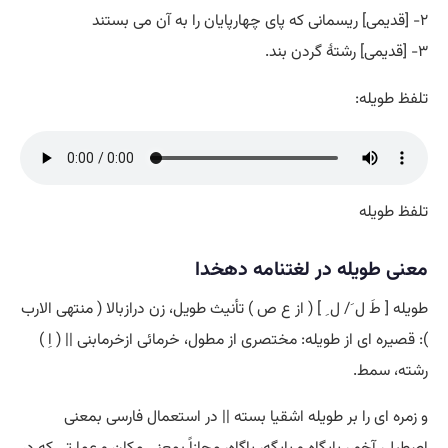
۲- [قدیمی] ریسمانی که پای چهارپایان را به آن می بستند
۳- [قدیمی] رشتۀ گردن بند.
تلفظ طویله:
تلفظ طویله
معنی طویله در لغتنامه دهخدا
طویله [ طَ ل َ/ ل ِ ] ( از ع ص ) تأنیث طویل، زن درازبالا ( منتهی الارب
): قصیره ای از طویله: مختصری از مطول، خرمائی ازخرمابنی || ( اِ )
رشته، سمط.
و زمره ای را بر طویله اشقیا بسته || در استعمال فارسی بمعنی