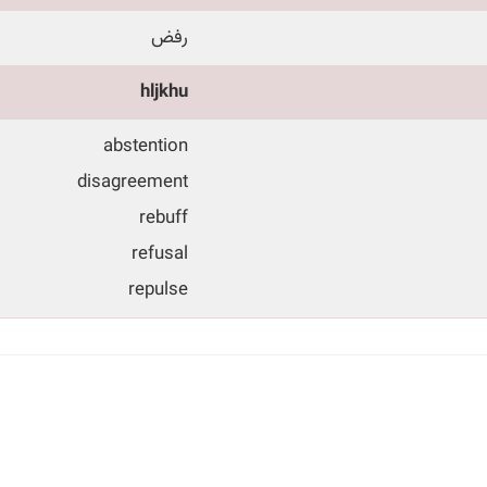
رفض
hljkhu
abstention
disagreement
rebuff
refusal
repulse