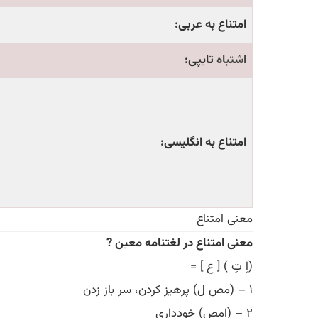
امتناع به عربی:
اشتباه
تایپی:
امتناع به انگلیسی:
معنی امتناع
معنی امتناع در لغتنامه معین ?
(اِ تِ ) [ ع ] =
۱ – (مص ل) پرهیز کردن، سر باز زدن
۲ – (اِمص) خودداری