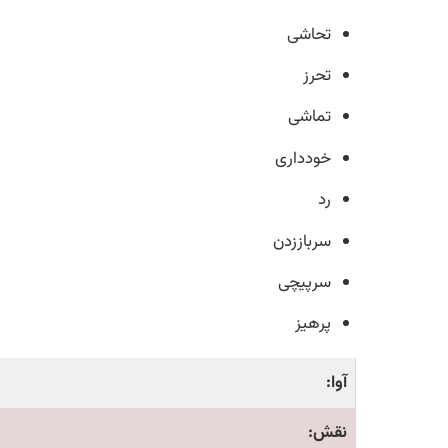
تحاشی
تحرز
تماشی
خودداری
رد
سرباززدن
سرپیچی
پرهیز
آوا:
نقش: