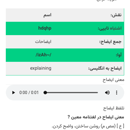
نقش:
اسم
اشتباه
تایپی:
hdqhp
جمع ایضاح:
ایضاحات
آوا:
/~izAh/
ایضاح به انگلیسی:
explaining
معنی ایضاح
تلفظ ایضاح
معنی ایضاح در لغتنامه معین ?
[ ع ] (مص م) روشن ساختن، واضح کردن.