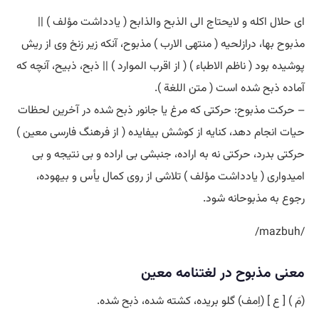
ای حلال اکله و لایحتاج الی الذبح والذابح ( یادداشت مؤلف ) ||
مذبوح بها، درازلحیه ( منتهی الارب ) مذبوح، آنکه زیر زنخ وی از ریش
پوشیده بود ( ناظم الاطباء ) ( از اقرب الموارد ) || ذبح، ذبیح، آنچه که
آماده ذبح شده است ( متن اللغة ).
– حرکت مذبوح: حرکتی که مرغ یا جانور ذبح شده در آخرین لحظات
حیات انجام دهد، کنایه از کوشش بیفایده ( از فرهنگ فارسی معین )
حرکتی بدرد، حرکتی نه به اراده، جنبشی بی اراده و بی نتیجه و بی
امیدواری ( یادداشت مؤلف ) تلاشی از روی کمال یأس و بیهوده،
رجوع به مذبوحانه شود.
/mazbuh/
معنی مذبوح در لغتنامه معین
(مَ ) [ ع ] (اِمف) گلو بریده، کشته شده، ذبح شده.