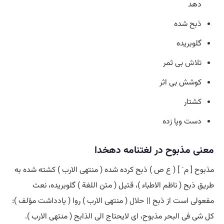
دهد
ذبح شده
گلوبریده
تلاش
بی ثمر
کوشش بی اثر
کشتار
دست وپا زده
معنی مذبوح در لغتنامه دهخدا
مذبوح [ م َ ] ( ع ص ) ذبح کرده شده ( منتهی الارب ) کشته شده به
طریق ذبح ( ناظم الاطباء )، قتیل ( متن اللغة ) گلوبریده، نعت
مفعولی است از ذبح ||
حلال
( منتهی الارب ) روا ( یادداشت مؤلف ):
کل شی فی البحر مذبوح، ای لایحتاج الی الذابح ( منتهی الارب ).