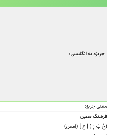
جربزه به انگلیسی:
معنی جربزه
فرهنگ معین
(جُ بُ زِ ) [ ع ] (اِمص) =