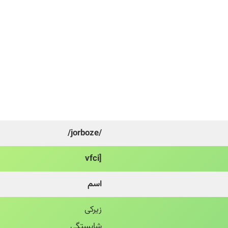
/jorboze/
[vfci
اسم
زیرکی
شایستگی