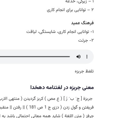
۱ – زیرکی، خدعه
۲ – توانایی برای انجام کاری
فرهنگ عمید
۱- توانایی انجام کاری، شایستگی، لیاقت
۲- جرئت
تلفظ جربزه
معنی جربزه در لغتنامه دهخدا
جربزة [ ج َ ب َ زَ ] ( ع مص ) کربز گردیدن ( منتهی ا
فریفتن و گول زدن ( دز
جرفز ( متن اللغة ) شاید همه معانی احتمالی باشد به ا