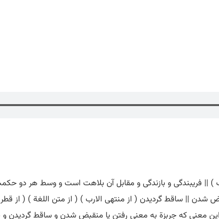
لارب ) || فریبندگی و بازندگی و مقابل آن بلاهت است و وسط هر دو حک
ی ج 1 ص 181 ) || رفتن || منقبض شدن || ساقط گردیدن ( از منتهی الارب ) ( از متن اللغ
ین معنی که جربزة به معنی رفتن یا منقبض شدن و ساقط گردیدن و براف