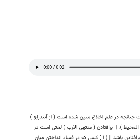
مت چنانچه در علم اخلاق مبین شده است ( از آنندراج )
ة ) ( از قطر المحیط ). || برافتادن ( منتهی الارب ) لغتی است در
تادن باشد || ( اِ ) کسی که در فساد انداختن میان