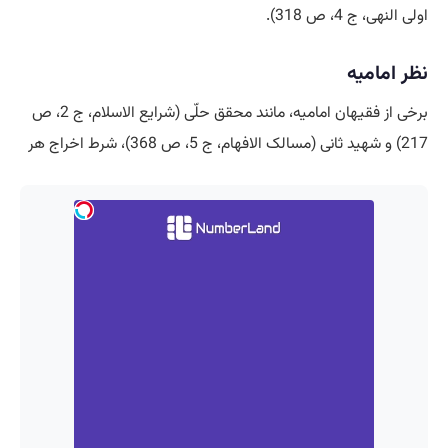
اولی النهی، ج 4، ص 318).
نظر امامیه
برخی از فقیهان امامیه، مانند محقق حلّی (شرایع الاسلام، ج 2، ص
217) و شهید ثانی (مسالک الافهام، ج 5، ص 368)، شرط اخراج هر