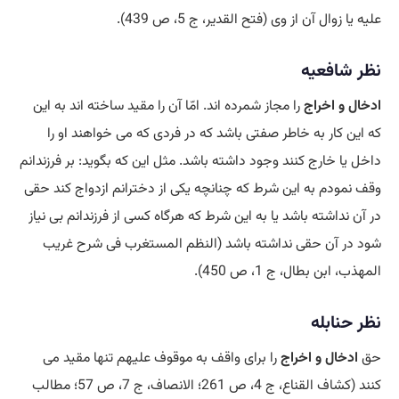
علیه یا زوال آن از وی (فتح القدیر، ج 5، ص 439).
نظر شافعیه
ادخال و اخراج
را مجاز شمرده اند. امّا آن را مقید ساخته اند به این
که این کار به خاطر صفتی باشد که در فردی که می خواهند او را
داخل یا خارج کنند وجود داشته باشد. مثل این که بگوید: بر فرزندانم
وقف نمودم به این شرط که چنانچه یکی از دخترانم ازدواج کند حقی
در آن نداشته باشد یا به این شرط که هرگاه کسی از فرزندانم بی نیاز
شود در آن حقی نداشته باشد (النظم المستغرب فی شرح غریب
المهذب، ابن بطال، ج 1، ص 450).
نظر حنابله
حق
ادخال و اخراج
را برای واقف به موقوف علیهم تنها مقید می
کنند (کشاف القناع، ج 4، ص 261؛ الانصاف، ج 7، ص 57؛ مطالب