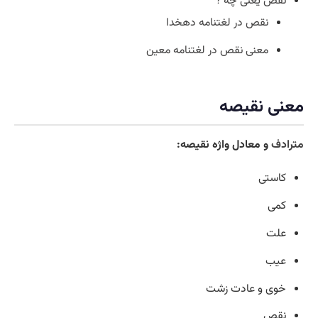
نقص یعنی چه ?
نقص در لغتنامه دهخدا
معنی نقص در لغتنامه معین
معنی نقیصه
مترادف
و معادل واژه نقیصه:
کاستی
کمی
علت
عیب
خوی و عادت زشت
نقص