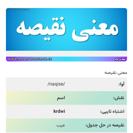
معنی نقیصه
آوا:
/naqise/
نقش:
اسم
اشتباه
تایپی:
krdwi
نقیصه در حل جدول:
عیب