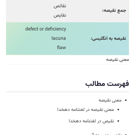
نقائص
جمع نقیصه:
نقایص
defect or deficiency
نقیصه به انگلیسی:
lacuna
flaw
معنی نقیصه
فهرست مطالب
معنی نقیصه
معنی نقیصه در لغتنامه دهخدا
نقیص در لغتنامه دهخدا