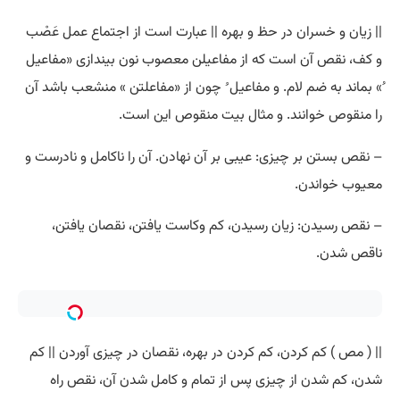
|| زیان و خسران در حظ و بهره || عبارت است از اجتماع عمل عَصْب
و کف، نقص آن است که از مفاعیلن معصوب نون بیندازی «مفاعیل
ُ» بماند به ضم لام. و مفاعیل ُ چون از «مفاعلتن » منشعب باشد آن
را منقوص خوانند. و مثال بیت منقوص این است.
– نقص بستن بر چیزی: عیبی بر آن نهادن. آن را ناکامل و نادرست و
معیوب خواندن.
– نقص رسیدن: زیان رسیدن، کم وکاست یافتن، نقصان یافتن،
ناقص شدن.
|| ( مص ) کم کردن، کم کردن در بهره، نقصان در چیزی آوردن || کم
شدن، کم شدن از چیزی پس از تمام و کامل شدن آن، نقص راه