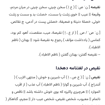
نقیصه
[ ن َ ص َ ] ( ع اِ ) سخن چینی، سخن چینی در میان مردم،
وقیعة || عیب || خوی زشت یا سست،
خصلت
بد و سست و زشت
خوئی، خصلة دنیئة و ضعیفة، خصلتی پست در آدمی، ج نقائص.
[ ن َ ص َ / ص ِ ] ( از ع ، اِ ) نقیصة، عیب، منقصت، آهو، کم بود،
کماسی ( یادداشت مؤلف ) رجوع به نقیصة شود || بهتان ( ناظم
الاطباء ).
– نقیصه گفتن: بهتان گفتن ( ناظم الاطباء ).
نقیص در لغتنامه دهخدا
نقیص
[ ن َ ] ( ع ص ، اِ ) آب شیرین و خوش ( منتهی الارب ) (
آنندراج )، آب شیرین و گوارا ( ناظم الاطباء ) آب عذب ( از اقرب
الموارد ) || هرچیزی پاکیزه که بوی خوش داشته باشد || ناقص و
ناتمام || معیوب، شخص نقیص، شخص عیب دار || مجرم، گناهکار (