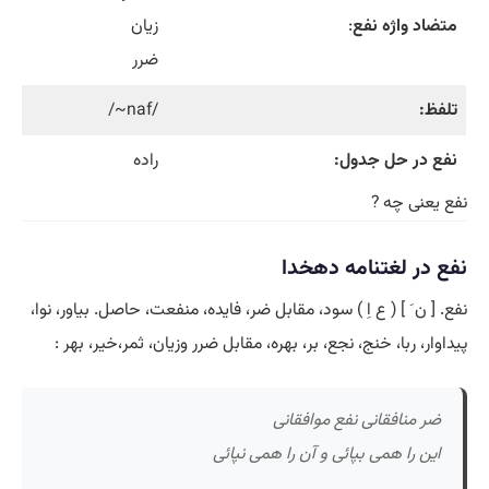
متضاد واژه نفع
:
زیان
ضرر
تلفظ:
/naf~/
نفع در حل جدول:
راده
نفع یعنی چه ?
نفع در لغتنامه دهخدا
نفع. [ ن َ ] ( ع اِ ) سود، مقابل ضر، فایده، منفعت، حاصل. بیاور، نوا،
پیداوار، ربا، خنج، نجع، بر، بهره، مقابل ضرر وزیان، ثمر،خیر، بهر :
ضر منافقانی نفع موافقانی
این را همی بپائی و آن را همی نپائی