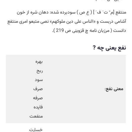
منتفع [م ُ ت َ ف َ ] ( ع ص ) سودبرده شده: دهان شره از خون
آشامی دربست و «الناس علی دین ملوکهم» نصی متبعو امری منتفع
دانست ( مرزبان نامه چ قزوینی ص 219 ).
نفع یعنی چه ?
بهره
ربح
سود
معنی نفع
:
صرف
صرفه
فایده
منفعت
خسارت