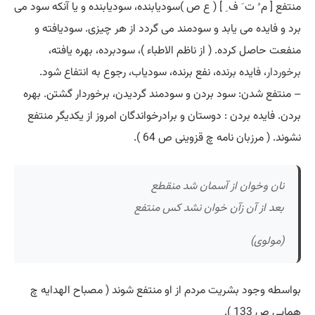
منتفع [ م ُ ت َ ف ِ ] ( ع ص )سودیابنده، سودیابنده و یا آنکه سود می
برد و فایده می یابد و سودمند می گردد از هر چیزی. سودیافته و
منفعت حاصل کرده. ( از ناظم الاطباء )، سودبرده، بهره یافته،
برخوردار
، فایده برنده، نفع برنده، سودیاب، رجوع به انتفاع شود.
– منتفع شدن: سود بردن و سودمند گردیدن، برخوردار گشتن. بهره
بردن. فایده بردن : دوستان و برادرخواندگان امروز از یکدیگر منتفع
نشوند. ( مرزبان نامه چ قزوینی ص 64 ).
نان وخوان از آسمان شد منقطع
بعد از آن زآن خوان نشد کس منتفع
(مولوی)
بواسطه وجود بشریت مردم از او منتفع شوند ( مصباح الهدایه چ
همایی ص 133 ).