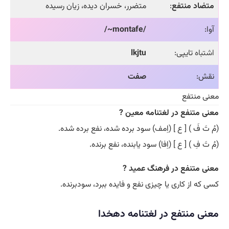
متضاد منتفع
:
متضرر، خسران دیده، زیان رسیده
آوا:
/montafe~/
اشتباه
تایپی:
lkjtu
نقش:
صفت
معنی منتفع
معنی متنفع در لغتنامه معین ?
(مُ تَ فَ ) [ ع ] (اِمف) سود برده شده، نفع برده شده.
(مُ تَ فِ ) [ ع ] (اِفا) سود یابنده، نفع برنده.
معنی متنفع در فرهنگ عمید ?
کسی که از کاری یا چیزی نفع و فایده ببرد، سودبرنده.
معنی منتفع در لغتنامه دهخدا