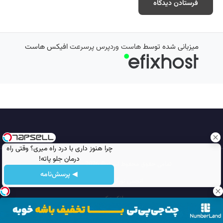
میزبانی شده توسط
هاست وردپرس پرسرعت
افیکس هاست
چرا هنوز داری با درد راه میری؟ وقتی راه
درمان جلو پاته!
تمامی حقوق محفوظ است © 2026
مجله نورگرام
◀ پرسش‌نامه
انجمن نورگرام
noorgram
بانک عکس
سایت هم معنی