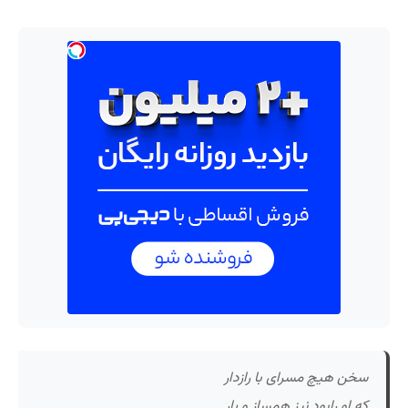
سخن هیچ مسرای با رازدار
که او رابود نیز همساز و یار