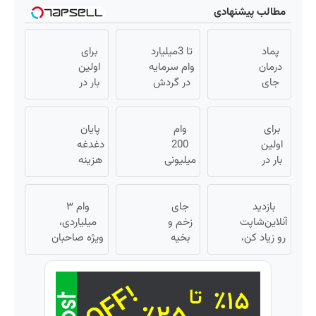
مطالب پیشنهادی
پماد
تا 3میلیارد
برای
درمان
وام سرمایه
اولین
جای
در گردش
بار در
زخم در
فروشندگان
ایران
۷ روز در
=>
🇮🇷
یزد
برای
وام
فروشگاهت
این
پایان
اولین
تولید
200
رو ثبت کن
دکتر
دغدغه
شد!
بار در
میلیونی
کرم
هزینه
ایران
(مشاوره
آبان تتر.
های
ترمیم
🇮🇷
بگیرید)
همین
دندان
کننده
این
بازدید
الان
جای
پزشکی
23 روزه
وام ۳
دکتر
آنلاین‌شاپت
احراز
زخم و
با پک
ساخت!
میلیاردی،
کرم
رو زیاد کن،
بخیه
هویت
سفید
ویژه صاحبان
ترمیم
بازدید بالاتر
کن!
داری؟؟
کننده
فروشگاه‌های
کننده
= درآمد
3
خانگی
آنلاین و
23 روزه
بیشتر
هفته‌ای
حضوری
ساخت!
محوش
کن!