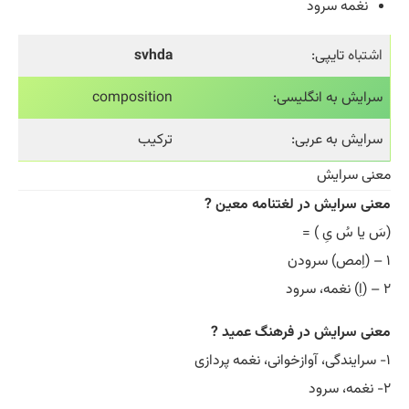
نغمه سرود
اشتباه
تایپی:
svhda
سرایش به انگلیسی:
composition
سرایش به عربی:
ترکیب
معنی سرایش
معنی سرایش در لغتنامه معین ?
(سَ یا سُ یِ ) =
۱ – (اِمص) سرودن
۲ – (اِ) نغمه، سرود
معنی سرایش در فرهنگ عمید ?
۱- سرایندگی، آوازخوانی، نغمه پردازی
۲- نغمه، سرود