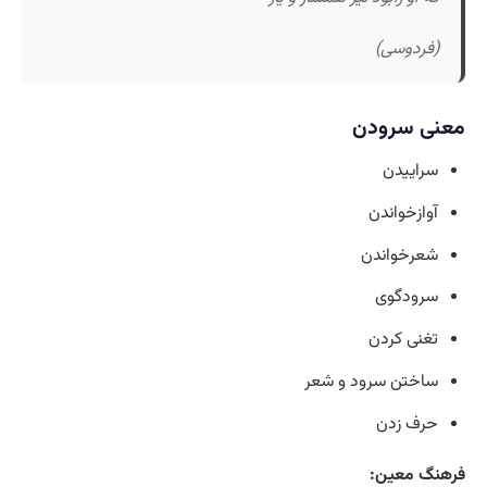
(فردوسی)
معنی سرودن
سراییدن
آوازخواندن
شعرخواندن
سرودگوی
تغنی کردن
ساختن سرود و شعر
حرف زدن
فرهنگ معین: