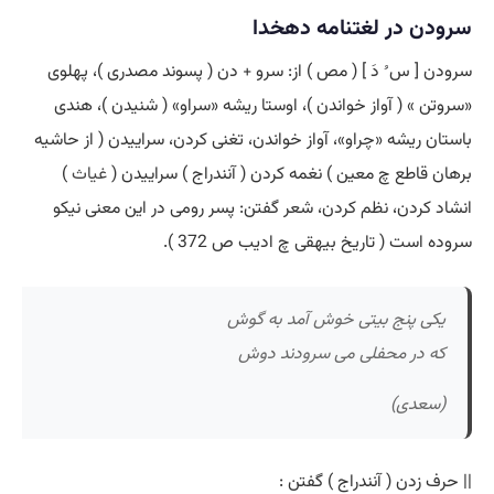
سرودن در لغتنامه دهخدا
سرودن [ س ُ دَ ] ( مص ) از: سرو + دن ( پسوند مصدری )، پهلوی
«سروتن » ( آواز خواندن )، اوستا ریشه «سراو» ( شنیدن )، هندی
باستان ریشه «چراو»، آواز خواندن، تغنی کردن، سراییدن ( از حاشیه
برهان قاطع چ معین ) نغمه کردن ( آنندراج ) سراییدن (
غیاث
)
انشاد کردن، نظم کردن، شعر گفتن: پسر رومی در این معنی نیکو
سروده است ( تاریخ بیهقی چ ادیب ص 372 ).
یکی پنج بیتی خوش آمد به گوش
که در محفلی می سرودند دوش
(سعدی)
|| حرف زدن ( آنندراج ) گفتن :