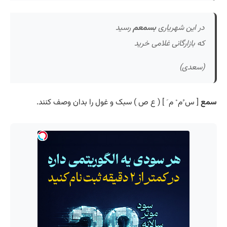
در این شهریاری
بسمعم
رسید
که بازارگانی غلامی خرید
(سعدی)
سمع
[ س ُم ْ م َ ] ( ع ص ) سبک و غول را بدان وصف کنند.