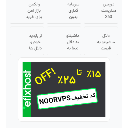
چربی
دوربین
سرمایه
کمسیون
والکس:
مداربسته
میسوزونی!
😍
گذاری
بازار امن
360
بدون
برای خرید
درجه |
ریسک
و فروش
نصب
با سود
دارایی‌های
آسان و
دلال
38
ماشینتو
از بازدید
دیجیتال
راحت
ماشینتو به
درصد
به دلال
خودرو
قیمت
سالانه
نده! به
دلال ها
نمیخره! بیا
📈
مصرف
خسته
اینجا به
کننده
شدی؟
قیمت
بفروش!
اطلاعات
بفروش*فقط
بدون
ماشینت
خریدار
پاسخ
رو اینجا
واقعی*
به یک
ثبت کن
تماس