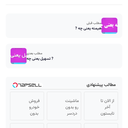
مطلب قبلی
هیمنه یعنی چه ?
مطلب بعدی
تسهیل یعنی چه ?
مطالب پیشنهادی
از الان تا
ماشینت
فروش
آخر
رو بدون
خودرو
تابستون
دردسر
بدون
حداقل
بفروش |
کمیسیون
12کیلو
بدون
😍