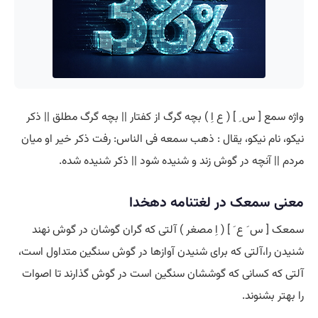
واژه سمع [ س ِ ] ( ع اِ ) بچه گرگ از کفتار || بچه گرگ مطلق || ذکر
نیکو، نام نیکو، یقال : ذهب سمعه فی الناس: رفت ذکر خیر او میان
مردم || آنچه در گوش زند و شنیده شود || ذکر شنیده شده.
معنی سمعک در لغتنامه دهخدا
سمعک [ س َ ع َ ] ( اِ مصغر ) آلتی که گران گوشان در گوش نهند
شنیدن را،آلتی که برای شنیدن آوازها در گوش سنگین متداول است،
آلتی که کسانی که گوششان سنگین است در گوش گذارند تا اصوات
را بهتر بشنوند.