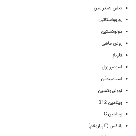
دیفن هیدرامین
روزوواستاتین
دولوکستین
روغن ماهی
فلوناز
اسومپرازول
استامینوفن
لووتیروکسین
ویتامین B12
ویتامین C
زاناکس (آلپرازولام)