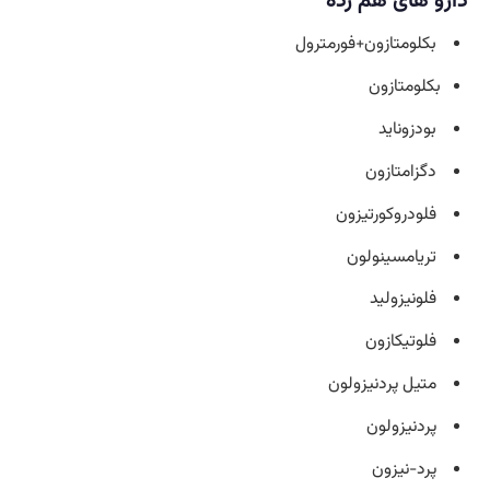
دارو های هم رده
بکلومتازون+فورمترول
بکلومتازون
بودزوناید
دگزامتازون
فلودروکورتیزون
تریامسینولون
فلونیزولید
فلوتیکازون
متیل پردنیزولون
پردنیزولون
پرد-نیزون