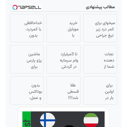
مطالب پیشنهادی
میخوای برای
خرید
خداحافظی
کمر درد زیر
موبایل
با کمردرد،
تیغ جراحی
با
بدون
بری؟!
اسنپ
قرص و
◗پرسش‌نامه
پی |
آمپول
نجات
رو پر کن◖
در ۴
تا 3میلیارد
ماشین
دهنده
قسط
وام سرمایه
پژو پارس
شما از
بدون
در گردش
برای
پیری!
سود و
فروشندگان
فروش
کرم
کارمزد!
=>
داری؟
برای
جوانساز
طلا
فروشگاهت
بدون
اینجا
جلبک50%تخفیف
اولین
قسطی
رو ثبت کن
سریع
بوتاکس
بار در
شد!!!!
و عمل،
بفروشش
ایران
💰🔥
با این
🇮🇷
کرم
این
جلبک،
دکتر
پوستت