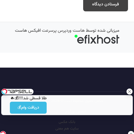
میزبانی شده توسط
هاست وردپرس پرسرعت
افیکس هاست
طلا قسطی شد!!!!💰🔥
تمامی حقوق محفوظ است © 2026
مجله نورگرام
دریافت وام💰
انجمن نورگرام
noorgram
بانک عکس
سایت هم معنی