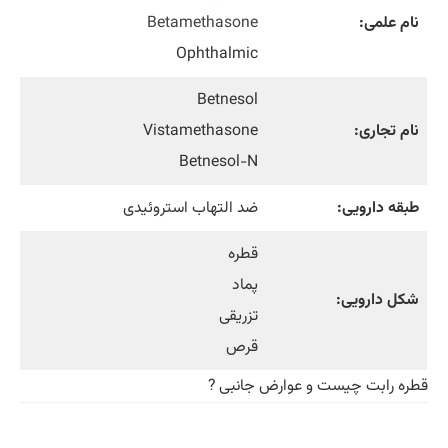
نام علمی:
Betamethasone
Ophthalmic
Betnesol
نام تجاری:
Vistamethasone
Betnesol-N
ﻃﺒﻘﻪ داروﯾﯽ:
ضد التهاب استروئیدی
قطره
پماد
شکل دارویی:
تزریقی
قرص
قطره رابت چیست و عوارض جانبی ?