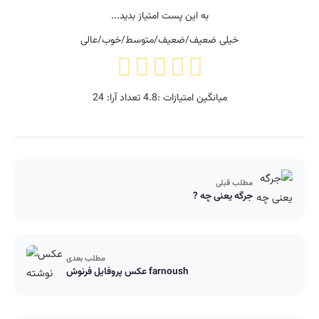
به این پست امتیاز بدید...
خیلی ضعیف/ضعیف/متوسط/خوب/عالی
میانگین امتیازات :
4.8
تعداد آرا:
24
مطلب قبلی
جرگه یعنی چه ?
مطلب بعدی
عکس پروفایل فرنوش farnoush