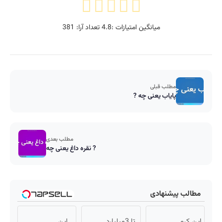
میانگین امتیازات :
4.8
تعداد آرا:
381
مطلب قبلی
پایاب یعنی چه ?
مطلب بعدی
نقره داغ یعنی چه ?
مطالب پیشنهادی
این کرم
تا 3میلیارد
این