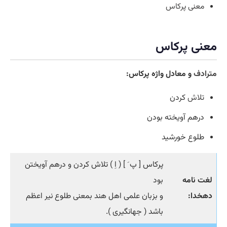
معنی پرکاس
معنی پرکاس
مترادف
و معادل واژه پرکاس:
تلاش
کردن
درهم آویخته بودن
طلوع خورشید
پرکاس [ پ َ ] ( اِ ) تلاش کردن و درهم آویختن
لغت نامه
بود
دهخدا:
و بزبان علمی اهل هند بمعنی طلوع نیر اعظم
باشد ( جهانگیری ).