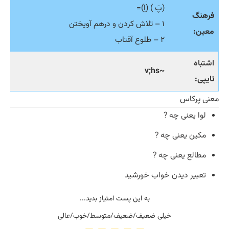
(پَ ) (اِ)=
فرهنگ
۱ – تلاش کردن و درهم آویختن
معین:
۲ – طلوع آفتاب
اشتباه
~v;hs
تایپی:
معنی پرکاس
لوا یعنی چه ?
مکین یعنی چه ?
مطالع یعنی چه ?
تعبیر دیدن خواب خورشید
به این پست امتیاز بدید...
خیلی ضعیف/ضعیف/متوسط/خوب/عالی