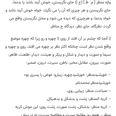
واژه منظر [ م َ ظَ ] (ع اِ) جای نگریستن، خوش آیند باشد یا بدنما،
جای نگریستن و هر چیزی که آن را می نگرند، خواه خوش آیند باشد و
خواه بدنما، و هرچیزی که دیده می شود و محل نگریستن واقع می
گردد، نظرگاه، جای نظر، دیدگاه ج مناظر.
|| آنجا که چشم بر آن افتد از روی || چهره و رو زیرا که چهره موضع
واقع شدن نظر است چنانکه اکثر نظر بر چهره می افتد، روی و چهره و
سیما و صورت و دیدار و شکل و پیکر و هیئت، دیدار، طلعت، ظاهر،
صورت، بیرون، مقابل مخبر، باطن، سیرت، درون، ضمیر:
– خورشیدمنظر: خورشیدچهره، زیبارو: عوض را پسری بود
خورشیدمنظر محمدنام.
– صباحت منظر: زیبایی روی.
– کریه المنظر: زشت و بدشکل و بدهیکل.
– کریه منظر: بدشکل، زشت صورت، زشت روی: این موش کریه
منظر… همه روز مقابح سیرت و مفاضح سریرت تو در پیش