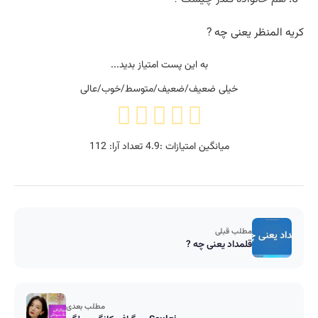
کریه المنظر یعنی چه ?
به این پست امتیاز بدید...
خیلی ضعیف/ضعیف/متوسط/خوب/عالی
میانگین امتیازات :
4.9
تعداد آرا:
112
مطلب قبلی
قلمداد یعنی چه ?
مطلب بعدی