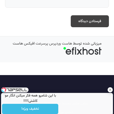
میزبانی شده توسط
هاست وردپرس پرسرعت
افیکس هاست
با این شامپو همه فکر میکنن انگار مو
کاشتی!!!!!
تمامی حقوق محفوظ است © 2026
مجله نورگرام
تخفیف ویژه!
انجمن نورگرام
noorgram