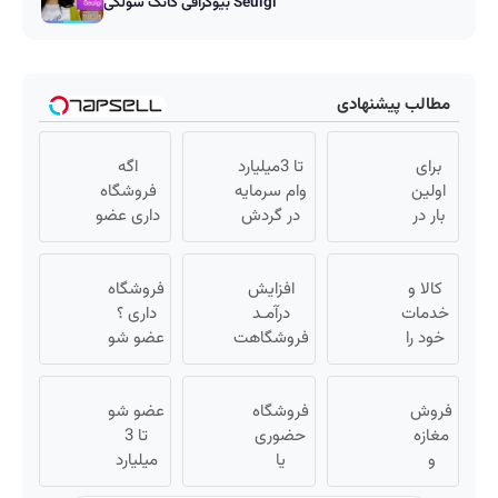
بیوگرافی کانگ سولگی Seulgi
مطالب پیشنهادی
برای
تا 3میلیارد
اگه
اولین
وام سرمایه
فروشگاه
بار در
در گردش
داری عضو
ایران
فروشندگان
فروشندگان
🇮🇷
=>
دیجی پی
این
کالا و
افزایش
فروشگاهت
شو 3
فروشگاه
دکتر
خدمات
درآمـد
رو ثبت کن
داری ؟
میلیارد وام
کرم
خود را
فروشگاهت
بگیر
عضو شو
به
ترمیم
رو تضمین
تا 3
کننده
صورت
کن «
میلیارد
فروش
23 روزه
اقساطی
فروشگاه
فروشگاهت
وام بگیر
عضو شو
مغازه
ساخت!
بفروشید
حضوری
رو ثبت کن
تا 3
و
یا
»
میلیارد
آنلاین
اینترنتی
وام بگیر