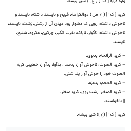
واژه کریه [ ک َ ] ( ع اِ ) شیر بیشه.
کریه [ ک َ ] ( ع ص ) ذوالکراهة، قبیح و ناپسند داشته، ناپسند و
ناخوش داشته، رویی که دشوار بود دیدن آن از زشتی، زشت، ناپسند،
ناخوش داشته، ناگوار، ناپاک، نفرت انگیز، چرکین، مکروه، شنیع،
ناپسند.
– کریه الرائحه: بدبوی.
– کریه الصوت: ناخوش آواز، بدصدا، بدآوا، بدآواز: خطیبی کریه
الصوت خود را خوش آواز پنداشتی.
– کریه الطعم: بدمزه.
– کریه المنظر: زشت روی، کریه منظر.
|| ناخواسته.
کریه [ ک َ ] (ع اِ) شیر بیشه.