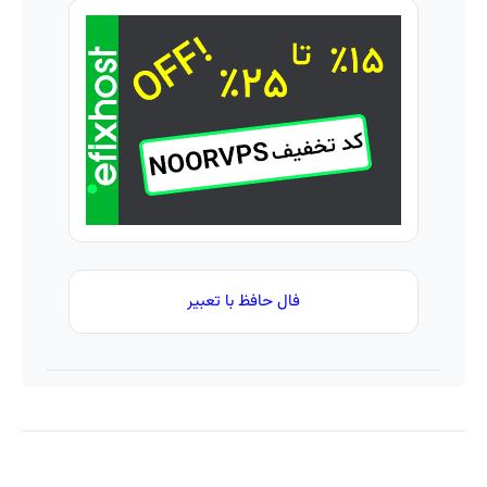
شاپ
داری؟
« ویژه
خودت
راحت
فروشگاه
رو بالا
محصول
ها »
ببر
و
خدماتت
رو
بفروش
فال حافظ با تعبیر