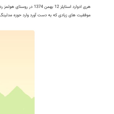
هری ادوارد استایلز 12 بهمن 1374 در روستای هولمز ردیچ در وستشایر (21 مایلی جنوب منچستر) به دنیا آمده است. وی با خوانندگی
موفقیت های زیادی که به دست آورد وارد حوزه مدلینگ و 