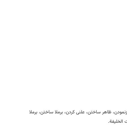
 بازنمودن، ظاهر ساختن، علنی کردن، برملا ساختن، برملا
 الخلیفة.