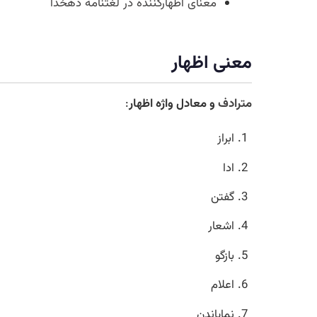
معنای اظهارکننده در لغتنامه دهخدا
معنی اظهار
مترادف
و معادل واژه اظهار
:
ابراز
ادا
گفتن
اشعار
بازگو
اعلام
نمایاندن