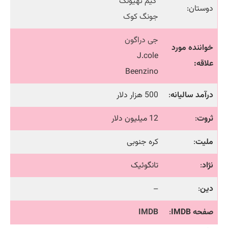
کیم تهیونگ
دوستان:
جونگ کوک
جی دراگون
خواننده مورد
J.cole
علاقه:
Beenzino
درآمد سالیانه
:
500 هزار دلار
ثروت
:
12 میلیون دلار
ملیت
:
کره جنوبی
نژاد
:
تانگوئیک
دین
:
–
صفحه IMDB
:
IMDB