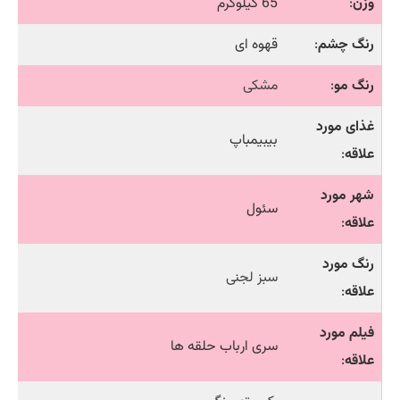
وزن
:
65 کیلوگرم
رنگ چشم
:
قهوه ای
رنگ مو
:
مشکی
غذای مورد
بیبیمباپ
علاقه
:
شهر مورد
سئول
علاقه
:
رنگ مورد
سبز لجنی
علاقه
:
فیلم مورد
سری ارباب حلقه ها
علاقه
: