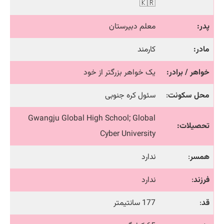
🇰🇷
پدر:
معلم دبیرستان
مادر:
کارمند
خواهر / برادر:
یک خواهر بزرگتر از خود
محل سکونت
:
سئول کره جنوبی
Gwangju Global High School; Global
تحصیلات:
Cyber University
همسر
:
ندارد
فرزند
:
ندارد
قد
:
177 سانتیمتر