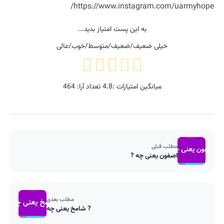
https://www.instagram.com/uarmyhope/
به این پست امتیاز بدید...
خیلی ضعیف/ضعیف/متوسط/خوب/عالی
میانگین امتیازات :
4.8
تعداد آرا:
464
مطلب قبلی
اصفون یعنی چه ?
مطلب بعدی
شامخ یعنی چه ?