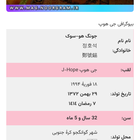
بیوگرافی جی هوپ
جونگ هو-سوک
نام نام
정호석
خانوادگی
:
鄭號錫
لقب:
جی هوپ J-Hope
۱۸ فوریهٔ ۱۹۹۴
تاریخ تولد
:
۲۹ بهمن ۱۳۷۲
٧ رمضان ١٤١٤
سن:
32 سال و 5 ماه
شهر گوانگجو کرهٔ جنوبی
محل تولد
: