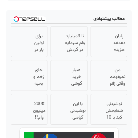
مطالب پیشنهادی
پایان
تا 3میلیارد
برای
دغدغه
وام سرمایه
اولین
هزینه
در گردش
بار در
های
فروشندگان
ایران
دندان
=>
🇮🇷
من
پزشکی
اعتبار
فروشگاهت
این
جای
با پک
نمیفهمم
خرید
رو ثبت کن
دکتر
زخم و
سفید
وقتی زانو
گوشی
کرم
بخیه
درد
کننده
بگیر 📱
ترمیم
داری؟؟
خانگی
درمان
همین
3
کننده
داره، چرا
نوشیدنی
حالا
با این
❗❗200
23 روزه
هفته‌ای
دردش
شفابخش
نوشیدنی
درخواست
میلیون
ساخت!
محوش
رو داری
کبد با 10
گیاهی
اعتبار بده
کن!
وام❗❗
تحمل
گیاه
🎯
کبدت
فقط با
میکنی؟❗
موثر(تخفیف
همیشه
احراز
تا امشب)
پرقدرته55%تخفیف
هویت