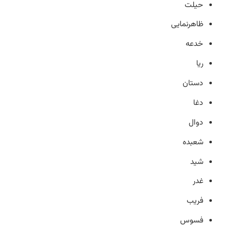
حیلت
ظاهرنمایی
خدعه
ریا
دستان
دغا
دوال
شعبده
شید
غدر
فریب
فسوس