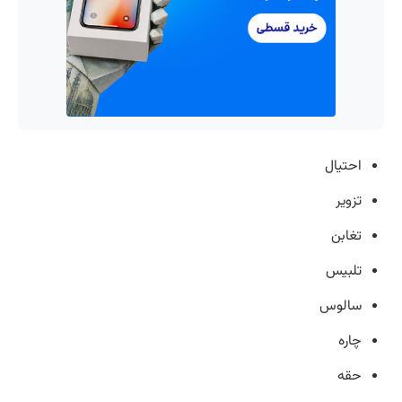
احتیال
تزویر
تغابن
تلبیس
سالوس
چاره
حقه