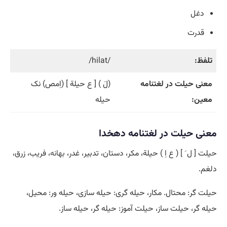
دغل
قدرت
تلفظ:
/hilat/
معنی حیلت در لغتنامه
(لَ ) [ ع حیلة ] (اِمص) نک
معین:
حیله
معنی حیلت در لغتنامه دهخدا
حیلت [ ل َ ] ( ع اِ ) حیلة، مکر، دستان، تدبیر، غدر،
بهانه
، فریب، زرق،
دلغم.
حیلت گر: محتال. مکار، حیله گری: حیله سازی، حیله ور: محیل،
حیله گر، حیلت ساز، حیلت آموز: حیله گر، حیله ساز.