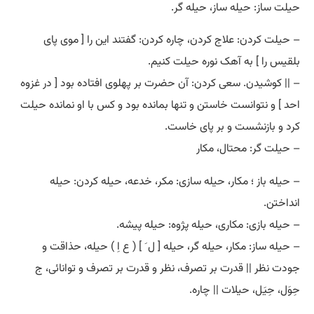
حیلت ساز: حیله ساز، حیله گر.
– حیلت کردن: علاج کردن، چاره کردن: گفتند این را [ موی پای
بلقیس را ] به آهک نوره حیلت کنیم.
– || کوشیدن. سعی کردن: آن حضرت بر پهلوی افتاده بود [ در غزوه
احد ] و نتوانست خاستن و تنها بمانده بود و کس با او نمانده حیلت
کرد و بازنشست و بر پای خاست.
– حیلت گر: محتال، مکار
– حیله باز ؛ مکار، حیله سازی: مکر، خدعه، حیله کردن: حیله
انداختن.
– حیله بازی: مکاری، حیله پژوه: حیله پیشه.
– حیله ساز: مکار، حیله گر، حیله [ ل َ ] ( ع اِ ) حیله، حذاقت و
جودت نظر || قدرت بر تصرف، نظر و قدرت بر تصرف و توانائی، ج
حِوَل، حِیَل، حیلات || چاره.