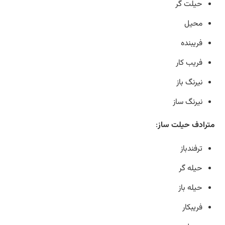
حیلت گر
محیل
فریبنده
فریب کار
نیرنگ باز
نیرنگ ساز
مترادف حیلت ساز
:
ترفندباز
حیله گر
حیله باز
فریبکار