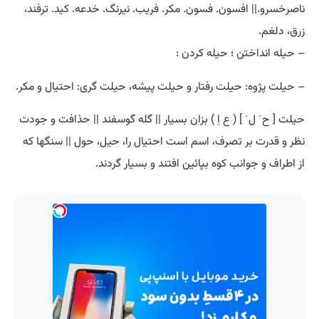
ناصرخسرو.|| افسون. فسون. مکر. فریب. نیرنگ. خدعه. کید. ترفند،
زرق، دلغم.
– حیله انداختن ؛ حیله کردن :
– حیلت پژوه: حیلت رفتار و حیلت پیشه، حیلت گری: احتیال و مکر.
حیلت [ ح َ ل َ ] ( ع اِ ) بزان بسیار || گله گوسفند || حذافت و جودت
نظر و قدرت بر تصرف، اسم است احتیال را، حیل، حول || سنگها که
از اطراف و جوانب کوه بپائین افتند و بسیار گردند.