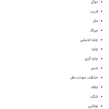
دوال
فریب
مکر
نیرنگ
چاره اندیشی
چاره
چاره گری
تدبیر
حذاقت جودت نظر
ترفند
شگرد
توانایی