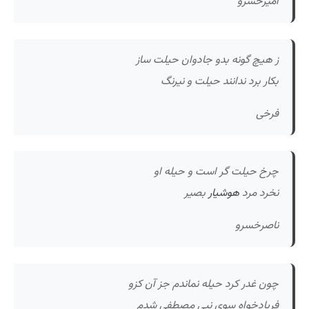
امیرخسرو
ز هیچ گونه بدو جادوان حیلت ساز
بکار برد ندانند حیلت و نیرنگ
فرخی
چرخ حیلت گر است و حیله او
نخرد مرد
هوشیار
بصیر
ناصرخسرو
چون غدر کرد حیله نماندم جز آن کزو
فریادخواه سوی نبی مصطفی شدم