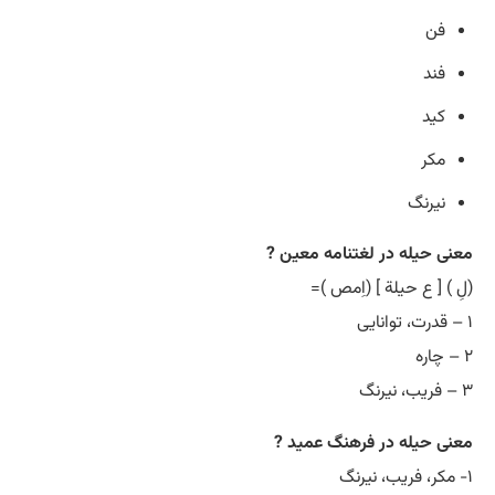
فن
فند
کید
مکر
نیرنگ
معنی حیله در لغتنامه معین ?
(لِ ) [ ع حیلة ] (اِمص )=
۱ – قدرت، توانایی
۲ – چاره
۳ – فریب، نیرنگ
معنی حیله در فرهنگ عمید ?
۱- مکر، فریب، نیرنگ