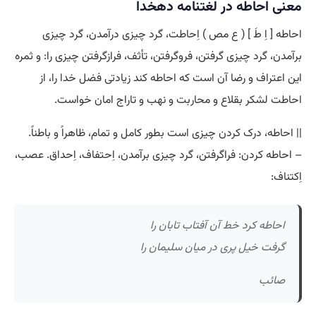
معنی احاطه در لغتنامه دهخدا
احاطه [ اِ طَ ] ( ع مص ) اِحاطت، گرد چیزی درآمدن، گرد چیزی
برآمدن، گرد چیزی گرفتن، فروگرفتن، تأثف، فرازگرفتن چیزی را: و ثمره
این اعتراف و رضا آن است که احاطه کند زیادتی فضل خدا را، از
احاطت لشکر بقلاع و محاربت و نهب و تاراج امان خواست.
|| احاطه، درک کردن چیزی است بطور کامل و تمام، ظاهراً و باطناً.
– احاطه کردن: فراگرفتن، گرد چیزی برآمدن، اِحتفاف، اِحداق. عصب،
اِکتناف:
احاطه کرد خط آن آفتاب تابان را
گرفت خیل پری در میان سلیمان را
صائب