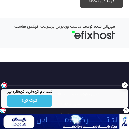
میزبانی شده توسط
هاست وردپرس پرسرعت
افیکس هاست
ثبت نام کن؛خرید کن؛نقره ببر
تمامی حقوق محفوظ است © 2026
مجله نورگرام
کلیک کن!
انجمن نورگرام
noorgram
بانک عکس
سایت هم معنی