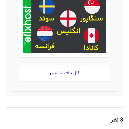
اطلاعات
بدون
چک و
ماشینت
کمیسیون
ضامن؛
رو اینجا
همین
ثبت کن
امروز
اقدام
کن ✅
فال حافظ با تعبیر
3 نظر