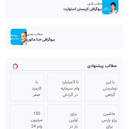
مطلب قبلی
بیوگرافی کریستن استوارت
مطلب بعدی
بیوگرافی جنا مالون
مطالب پیشنهادی
با این
تا 3میلیارد
با
نوشیدنی
وام سرمایه
کارمزد
گیاهی
در گردش
صفر
کبدت
فروشندگان
تومان
همیشه
=>
وام
پرقدرته55%تخفیف
ماشین
برای
فروشگاهت
150
بگیر و
پژو پارس
اولین
رو ثبت کن
طلا
میلیون
برای
بار در
بخر |
وام 24