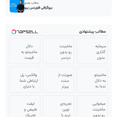
مطلب بعدی
بیوگرافی فلورنس پیو
مطالب پیشنهادی
سرمایه
ماشینت
دلال
گذاری
رو بدون
ماشینتو به
بدون
دردسر
قیمت
ریسک
بفروش |
نمیخره! بیا
با سود
بدون
اینجا به
38
ماشینتو
کمسیون
صورتت از
قیمت
والکس: پل
درصد
به دلال
😍
سنت
بفروش*فقط
ارتباطی شما
سالانه
نده! به
پیرتر
خریدار
با دنیای
📈
مصرف
نشونت
واقعی*
سرمایه‌گذاری
کننده
میده؟
دیجیتال
بفروش!
میخوایی
تجربه‌ی
اندولیفت
لیفت
بدون
ماشینت
نوین
برش
طبیعی و
پاسخ
رو بدون
ترید با
می‌گردونه
تحریک