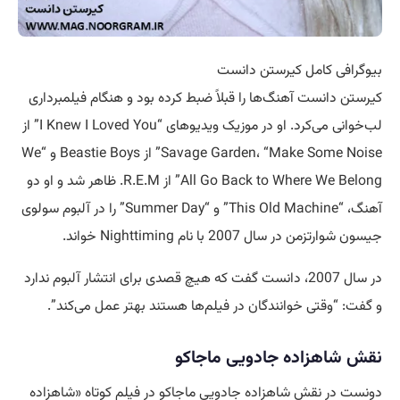
بیوگرافی کامل کیرستن دانست
کیرستن دانست آهنگ‌ها را قبلاً ضبط کرده بود و هنگام فیلمبرداری
لب‌خوانی می‌کرد. او در موزیک ویدیوهای “I Knew I Loved You” از
Savage Garden، “Make Some Noise” از Beastie Boys و “We
All Go Back to Where We Belong” از R.E.M. ظاهر شد و او دو
آهنگ، “This Old Machine” و “Summer Day” را در آلبوم سولوی
جیسون شوارتزمن در سال 2007 با نام Nighttiming خواند.
در سال 2007، دانست گفت که هیچ قصدی برای انتشار آلبوم ندارد
و گفت: “وقتی خوانندگان در فیلم‌ها هستند بهتر عمل می‌کند”.
نقش شاهزاده جادویی ماجاکو
دونست در نقش شاهزاده جادویی ماجاکو در فیلم کوتاه «شاهزاده