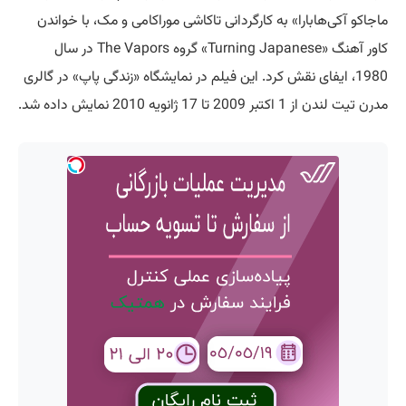
ماجاکو آکی‌هابارا» به کارگردانی تاکاشی موراکامی و مک، با خواندن
کاور آهنگ «Turning Japanese» گروه The Vapors در سال
1980، ایفای نقش کرد. این فیلم در نمایشگاه «زندگی پاپ» در گالری
مدرن تیت لندن از 1 اکتبر 2009 تا 17 ژانویه 2010 نمایش داده شد.