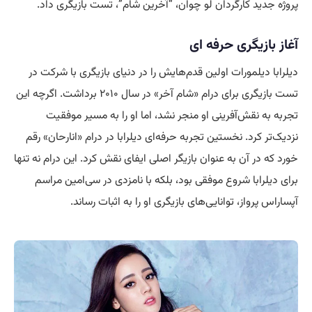
پروژه جدید کارگردان لو چوان، “آخرین شام”، تست بازیگری داد.
آغاز بازیگری حرفه ای
دیلرابا دیلمورات اولین قدم‌هایش را در دنیای بازیگری با شرکت در
تست بازیگری برای درام «شام آخر» در سال ۲۰۱۰ برداشت. اگرچه این
تجربه به نقش‌آفرینی او منجر نشد، اما او را به مسیر موفقیت
نزدیک‌تر کرد. نخستین تجربه حرفه‌ای دیلرابا در درام «انارحان» رقم
خورد که در آن به عنوان بازیگر اصلی ایفای نقش کرد. این درام نه تنها
برای دیلرابا شروع موفقی بود، بلکه با نامزدی در سی‌امین مراسم
آپساراس پرواز، توانایی‌های بازیگری او را به اثبات رساند.