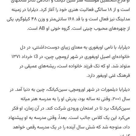
او فارغ‌التحصیل موسسه هنر سین کیانگ و آکادمی تئاتر شانگهای
است و از ۱۸ سالگی فعالیت هنری خود را آغاز کرد. دیلرابا در زمینه
مدلینگ نیز فعال است و با قد ۱۶۸ سانتی‌متر و وزن ۴۸ کیلوگرم، یکی
از چهره‌های محبوب چینی است. گروه خونی او AB است.
دیلرابا، با نامی اویغوری به معنای زیبای دوست‌داشتنی، در دل
خانواده‌ای اصیل اویغوری در شهر ارومچی چین، در ۱3 خرداد ۱۳۷۱
متولد شد. او که تک فرزند خانواده است، ریشه‌های عمیقی در
فرهنگ غنی اویغور دارد.
دیلرابا دیلمورات در شهر اورومچی، سین‌کیانگ، چین به دنیا آمد. در
سال ۲۰۰۱، وقتی نه ساله بود، پدرش او را به مدرسه هنر میانه
سین‌کیانگ برد تا در امتحان ورودی شرکت کند. در آن زمان، او فکر
می‌کرد این یک کلاس جالب است. بعداً، وقتی مدرسه به او پیشنهاد
داد، متوجه شد که شش سال آینده را در یک مدرسه رقص خواهد