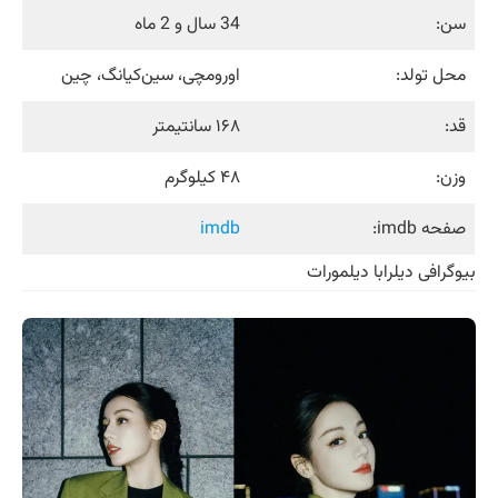
سن:
34 سال و 2 ماه
محل تولد:
اورومچی، سین‌کیانگ، چین
قد:
۱۶۸ سانتیمتر
وزن:
۴۸ کیلوگرم
صفحه imdb:
imdb
بیوگرافی دیلرابا دیلمورات