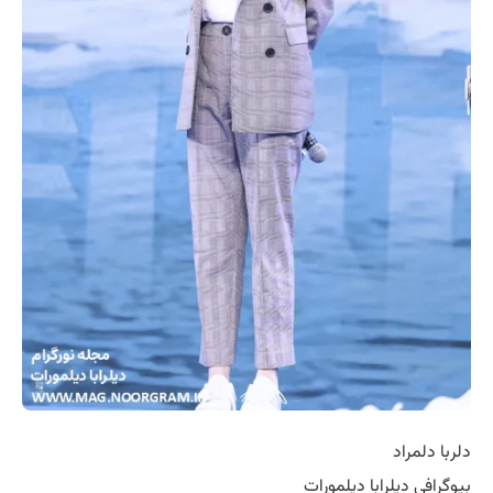
دلربا دلمراد
بیوگرافی دیلرابا دیلمورات