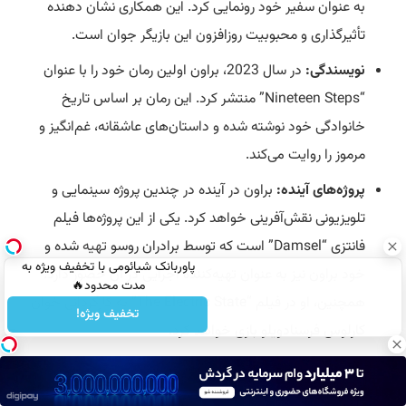
به عنوان سفیر خود رونمایی کرد. این همکاری نشان دهنده
تأثیرگذاری و محبوبیت روزافزون این بازیگر جوان است.
نویسندگی:
در سال 2023، براون اولین رمان خود را با عنوان
“Nineteen Steps” منتشر کرد. این رمان بر اساس تاریخ
خانوادگی خود نوشته شده و داستان‌های عاشقانه، غم‌انگیز و
مرموز را روایت می‌کند.
پروژه‌های آینده:
براون در آینده در چندین پروژه سینمایی و
تلویزیونی نقش‌آفرینی خواهد کرد. یکی از این پروژه‌ها فیلم
فانتزی “Damsel” است که توسط برادران روسو
تهیه
شده و
پاوربانک شیائومی با تخفیف ویژه به
خود براون نیز به عنوان تهیه‌کننده اجرایی در آن حضور دارد.
مدت محدود🔥
همچنین، او در فیلم “The Electric State” به کارگردانی خوان
تخفیف ویژه!
کارلوس فرسنادویلو بازی خواهد کرد.
با توجه به استعداد،
تلاش
و موفقیت‌های اخیر، به نظر می‌رسد
آینده‌ای درخشان در انتظار میلی بابی براون است.