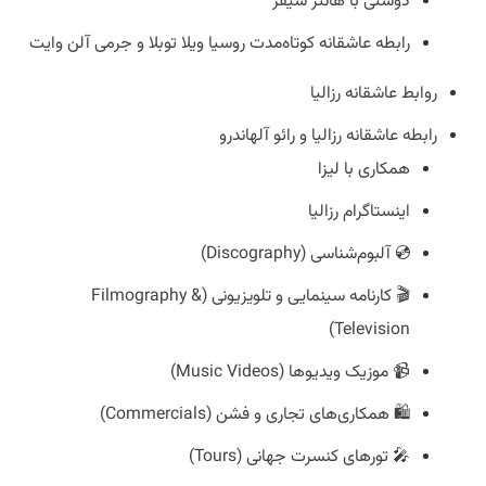
دوستی با هانتر شیفر
رابطه عاشقانه کوتاه‌مدت روسیا ویلا توبلا و جرمی آلن وایت
روابط عاشقانه رزالیا
رابطه عاشقانه رزالیا و رائو آلهاندرو
همکاری با لیزا
اینستاگرام رزالیا
💿 آلبوم‌شناسی (Discography)
🎬 کارنامه سینمایی و تلویزیونی (Filmography &
Television)
📹 موزیک ویدیوها (Music Videos)
🛍️ همکاری‌های تجاری و فشن (Commercials)
🎤 تورهای کنسرت جهانی (Tours)