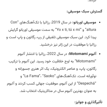
کردند.
گسترش سبک موسیقی:
موسیقی اوربانو:
در سال 2019، رزالیا با تک‌آهنگ‌های “Con
altura” و “Yo x ti, tú x mí” به
سمت
موسیقی اوربانو گرایش
پیدا کرد. این سبک موسیقی تلفیقی از رپ، رگاتون و پاپ است و
رزالیا با موفقیت در این ژانر نیز درخشید.
آلبوم Motomami:
در سال 2022، رزالیا با انتشار آلبوم
“Motomami” به اوج خلاقیت خود رسید. این آلبوم با ترکیب
رگاتون، پاپ، و عناصر الکترونیک، یک اثر هنری جسورانه و
نوآورانه است. تک‌آهنگ‌های “La Fama”، “Saoko” و
“Despechá” از این آلبوم، موفقیت جهانی کسب کردند و آلبوم
به عنوان بهترین آلبوم سال در متاکریتیک انتخاب شد.
تأثیرگذاری و جوایز: