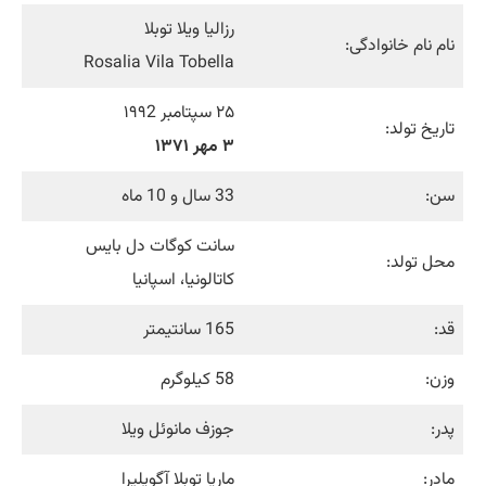
رزالیا ویلا توبلا
نام نام خانوادگی:
Rosalia Vila Tobella
۲۵ سپتامبر ۱۹۹2
تاریخ تولد:
۳ مهر ۱۳۷۱
سن:
33 سال و 10 ماه
سانت کوگات دل بایس
محل تولد:
کاتالونیا، اسپانیا
قد:
165 سانتیمتر
وزن:
58 کیلوگرم
پدر:
جوزف مانوئل ویلا
مادر:
ماریا توبلا آگویلیرا