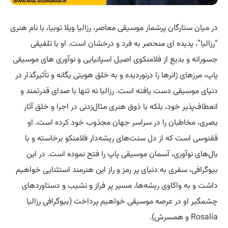
در میان ستارگان پرشمار موسیقی معاصر، رزالیا ویلا توبیا، با نام هنری
“رزالیا”، پدیده ای منحصر به فرد و درخشان است. او با تلفیقی
جسورانه و بدیع از فلامنکوی اصیل اسپانیایی و نوآوری های موسیقی
پاپ، مرزهای ژانرها را درنوردیده و به خلق هویتی یگانه و تأثیرگذار در
دنیای موسیقی دست یافته است. رزالیا نه تنها با صدای قدرتمند و
انعطاف‌پذیر خود، بلکه با ذوق هنری مثال‌زدنی در اجرا و خلق آثار
بصری، مخاطبان را در سراسر جهان مجذوب خود کرده است. او
ققنوسی است که از دل سنت‌های ریشه‌دار فلامنکو برخاسته و با
بال‌های نوآوری، آسمان موسیقی پاپ را فتح نموده است. در این
بیوگرافی، سفری به دنیای پر رمز و راز این هنرمند استثنایی خواهیم
داشت و به واکاوی ریشه‌ها، مسیر پر فراز و نشیب و دستاوردهای
چشمگیر او در عرصه موسیقی خواهیم پرداخت (بیوگرافی رزالیا
Rosalía و همسرش).