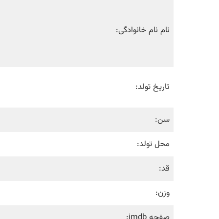
نام نام خانوادگی:
تاریخ تولد:
سن:
محل تولد:
قد:
وزن:
صفحه imdb: