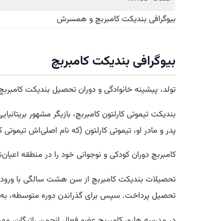
بیوگرافی بندیکت کامبربچ و همسرش
بیوگرافی بندیکت کامبربچ
تولد، پیشینه خانوادگی و دوران تحصیل بندیکت کامبربچ
پدر و مادر او، تیموتی کارلتون (که نام اصلی‌اش تیموتی 
کامبربچ دوران کودکی و نوجوانی خود را در منطقه اعیان‌
تحصیلات بندیکت کامبربچ از سن هشت سالگی با ورود ب
تحصیل پرداخت. سپس برای گذراندن دوره متوسطه، به ع
در مدرسه هارو، کامبربچ عضو فعال انجمن راتیگان، مهم