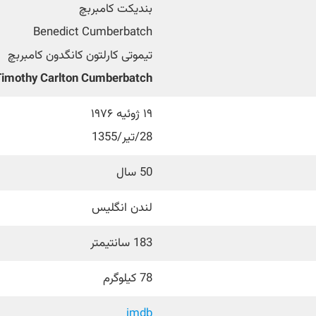
بندیکت کامبربچ
Benedict Cumberbatch
تیموتی کارلتون کانگدون کامبربچ
Timothy Carlton Cumberbatch
۱۹ ژوئیه ۱۹۷۶
28/تیر/1355
50 سال
لندن انگلیس
183 سانتیمتر
78 کیلوگرم
imdb