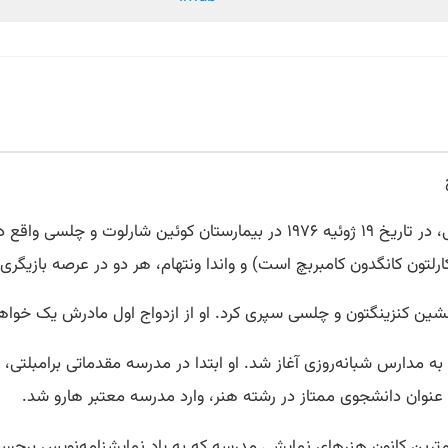
بندیکت تیموتی کارلتون کامبربچ، بازیگر مشهور بریتانیایی، در تاریخ ۱۹ ژوئیه
کارلتون کانگدون کامبربچ است) و واندا ونتهام، هر دو در عرصه بازیگری
نشین کنزینگتون و چلسی سپری کرد. او از ازدواج اول مادرش یک خواهر 
ه مدارس شبانه‌روزی آغاز شد. او ابتدا در مدرسه مقدماتی برامبل
نوان دانشجوی ممتاز در رشته هنر، وارد مدرسه معتبر هارو شد.
‌ترین کانون هنرهای نمایشی مدرسه که به یاد نمایشنامه‌نویس برجست