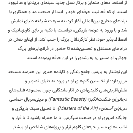
از استعدادهای متمایز و پرکار نسل جدید سینمای بریتانیا و هالیوود
است. او که فعالیت حرفه‌ای خود را ابتدا از
صنعت
مد و همکاری با
برندهای مطرح بین‌المللی آغاز کرد، به سرعت شیفته دنیای نمایش
شد و با ورود به عرصه بازیگری، توانست با تکیه بر بازی کاریزماتیک و
انعطاف‌پذیر خود، نظر کارگردانان بزرگ را جلب کند. از ایفای نقش در
درام‌های مستقل و تحسین‌شده تا
حضور
در فرانچایزهای بزرگ
جهانی، او مسیر رو به رشدی را در این حرفه پیموده است.
این نوشتار به
بررسی
جامع زندگی و کارنامه هنری این هنرمند
مستعد
می‌پردازد؛ از نخستین گام‌های او در ورود به دنیای تصویر و
نقش‌آفرینی‌های کلیدی‌اش در آثار ماندگاری چون مجموعه فیلم‌های
«جانوران شگفت‌انگیز» (Fantastic Beasts)
و مینی‌سریال حماسی
«اربابان آسمان» (Masters of the Air)
، تا تحلیل سبک بازیگری و
جایگاه امروزی او در صنعت سرگرمی. با ما همراه باشید تا با فراز و
نشیب‌های مسیر حرفه‌ای
کلوم ترنر
و پروژه‌های شاخص او بیشتر