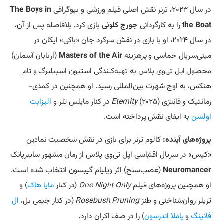
در سال ۲۰۲۳، ترنر نقش اصلی فیلم ورزشی و بیوگرافی
The Boys in
the Boat
را به کارگردانی
جورج کلونی
بازی کرد. بلافاصله پس از آن،
در سال ۲۰۲۴، او با بازی در نقش سرگرد جان «باکی» ایگان در
مینی‌سریال حماسی و پرهزینه
Masters of the Air
(اربابان آسمان)
محصول اپل تی‌وی پلاس به
تهیه
‌کنندگی استیون اسپیلبرگ و تام
هنکس، به اوج شهرت بین‌المللی رسید. او همچنین در کمدی-
رمانتیک و فانتزی
(۲۰۲۵) در کنار مایلس تلر و
Eternity
الیزابت
اولسن
به ایفای نقش پرداخته است.
پروژه‌های آینده:
کالوم ترنر برای بازی در نقش شخصیت نمادین
«کیس» در سریال اقتباسی اپل تی‌وی پلاس از رمان مشهور سایبرپانک
Neuromancer
(عصب‌سنج) اثر ویلیام گیبسون انتخاب شده است.
او همچنین پروژه‌های فیلم
One Night Only
(در کنار
مایا هاک
) و
تریلر روان‌شناختی و طنز
Rosebush Pruning
(در کنار جیمی بل،
ال
فانینگ
و
پاملا اندرسون
) را در صف اکران دارد.