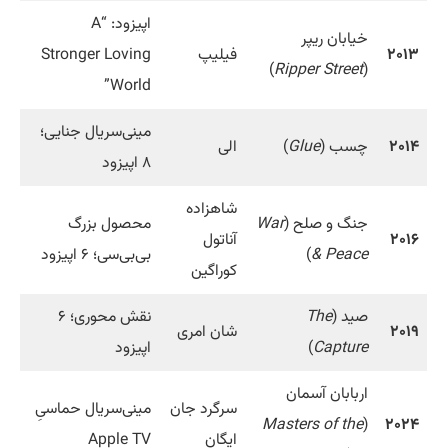
اپیزود: “A
خیابان ریپر
۲۰۱۳
فیلیپ
Stronger Loving
)
Ripper Street
(
World”
مینی‌سریال جنایی؛
۲۰۱۴
چسب (
Glue
)
الی
۸ اپیزود
شاهزاده
جنگ و صلح (
War
محصول بزرگ
۲۰۱۶
آناتول
& Peace
)
بی‌بی‌سی؛ ۶ اپیزود
کوراگین
صید (
The
نقش محوری؛ ۶
۲۰۱۹
شان امری
Capture
)
اپیزود
اربابان آسمان
سرگرد جان
مینی‌سریال حماسیِ
Masters of the
(
۲۰۲۴
ایگان
Apple TV