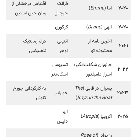
فرانک
اقتباس درخشان از
۲۰۲۰
اما (
Emma
)
چرچیل
رمان جین آستین
۲۰۲۰
الهی (
Divine
)
گرگوری
آخرین نامه از
آنتونی
درام رمانتیک
۲۰۲۱
معشوقه تو
اوهر
نتفلیکس
جانوران شگفت‌انگیز:
تسیوس
۲۰۲۲
اسرار دامبلدور
اسکامندر
پسران در قایق (
The
به کارگردانی جورج
۲۰۲۳
جو رانتز
Boys in the Boat
)
کلونی
ابو
۲۰۲۵
آتروپیا (
Atropia
)
دایس
رز نوادا (
Rose of