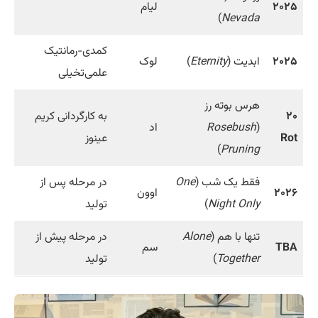
۲۰۲۵
لیام
)
Nevada
کمدی-رمانتیک
۲۰۲۵
ابدیت (
Eternity
)
لوک
علمی‌تخیلی
هرس بوته رز
۲۰
به کارگردانی کریم
(
Rosebush
اد
Rot
عینوز
)
Pruning
فقط یک شب (
One
در مرحله پس از
۲۰۲۶
اوون
Night Only
)
تولید
تنها با هم (
Alone
در مرحله پیش از
TBA
سم
Together
)
تولید