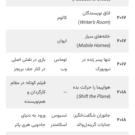
اتاق نویسندگان
۲۰۱۷
کالوم
)
Writer’s Room
(
خانه‌های سیار
۲۰۱۷
ایوان
)
Mobile Homes
(
تنها پسر زنده در
توماس
بازی در نقش اصلی
۲۰۱۷
نیویورک
وب
در کنار جف بریجز
فیلم کوتاه؛ در مقام
هواپیما را حرکت بده
۲۰۱۸
—
کارگردان و
)
Shift the Plane
(
هم‌نویسنده
جانوران شگفت‌انگیز:
تسیوس
ورود به دنیای
۲۰۱۸
جنایات گریندل‌والد
اسکامندر
جادویی هری پاتر