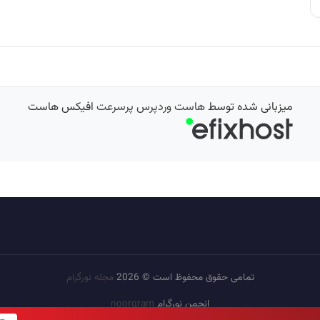
میزبانی شده توسط
هاست وردپرس پرسرعت
افیکس هاست
تمامی حقوق محفوظ است © 2026
مجله نورگرام
انجمن نورگرام
noorgram