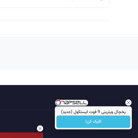
یخچال ویترینی 9 فوت ایستکول (جدید)
کلیک کن!