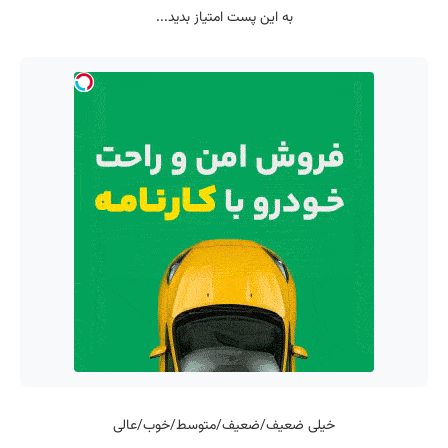
به این پست امتیاز بدید...
خیلی ضعیف/ضعیف/متوسط/خوب/عالی