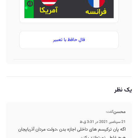
فال حافظ با تعبیر
یک نظر
محسن
گفت:
21 سپتامبر, 2021 در 3:31 ق.ظ
اگه پان ترکیسم های داخلی اجازه بدن ،دولت مردان آذربایجان
هبج غلطی نمیتوانند بکنن