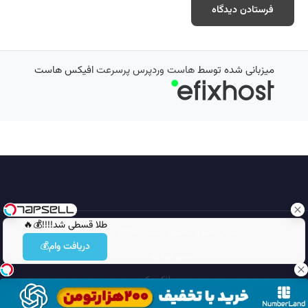
میزبانی شده توسط
هاست وردپرس پرسرعت
افیکس هاست
طلا قسطی شد!!!!💰🔥
تمامی حقوق محفوظ است © 2026
مجله نورگرام
دریافت وام💰
انجمن نورگرام
noorgram
بانک عکس
سایت هم معنی