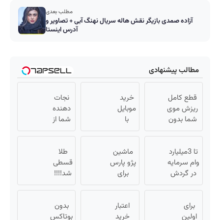
مطلب بعدی
آزاده صمدی بازیگر نقش هاله سریال نهنگ آبی + تصاویر و
آدرس اینستا
مطالب پیشنهادی
قطع کامل
خرید
نجات
ریزش موی
موبایل
دهنده
شما بدون
با
شما از
جراحی!
اسنپ
پیری!
شامپوجلبک
پی |
کرم
تضمین
تا 3میلیارد
در ۴
ماشین
طلا
جوانساز
کیفیت
وام سرمایه
قسط
پژو پارس
جلبک50%تخفیف
قسطی
در گردش
بدون
برای
شد!!!!
فروشندگان
سود و
فروش
💰🔥
=>
کارمزد!
داری؟
برای
فروشگاهت
اینجا
اعتبار
بدون
اولین
رو ثبت کن
خرید
سریع
بوتاکس