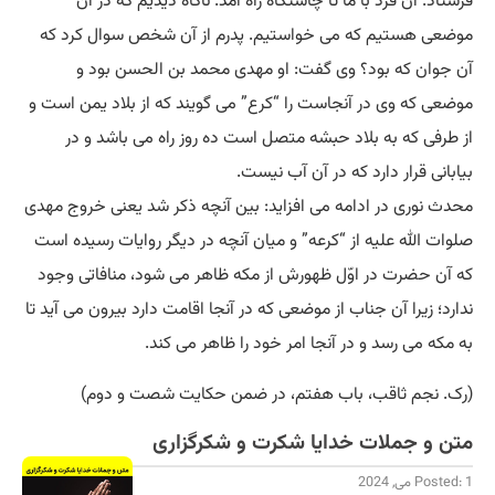
فرستاد. آن فرد با ما تا چاشتگاه راه آمد. ناگاه دیدیم که در آن
موضعی هستیم که می خواستیم. پدرم از آن شخص سوال کرد که
آن جوان که بود؟ وی گفت: او مهدی محمد بن الحسن بود و
موضعی که وی در آنجاست را “کرع” می گویند که از بلاد یمن است و
از طرفی که به بلاد حبشه متصل است ده روز راه می باشد و در
بیابانی قرار دارد که در آن آب نیست.
محدث نوری در ادامه می افزاید: بین آنچه ذکر شد یعنی خروج مهدی
صلوات الله علیه از “کرعه” و میان آنچه در دیگر روایات رسیده است
که آن حضرت در اوّل ظهورش از مکه ظاهر می شود، منافاتی وجود
ندارد؛ زیرا آن جناب از موضعی که در آنجا اقامت دارد بیرون می آید تا
به مکه می رسد و در آنجا امر خود را ظاهر می کند.
(رک. نجم ثاقب، باب هفتم، در ضمن حکایت شصت و دوم)
متن و جملات خدایا شکرت و شکرگزاری
Posted: 1 می, 2024