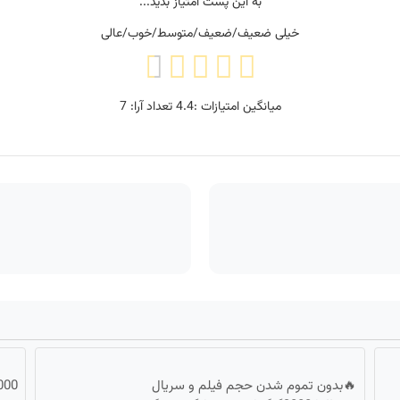
به این پست امتیاز بدید...
خیلی ضعیف/ضعیف/متوسط/خوب/عالی
میانگین امتیازات :
4.4
تعداد آرا:
7
🔥بدون تموم شدن حجم فیلم و سریال