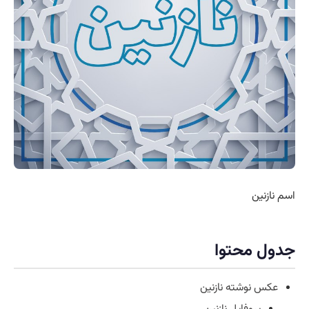
اسم نازنین
جدول محتوا
عکس نوشته نازنین
پروفایل نازنین