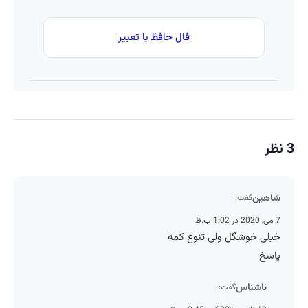
فال حافظ با تعبیر
3 نظر
شاهین
گفت:
7 می, 2020 در 1:02 ب.ظ
خیلی خوشگل ولی تنوع کمه
پاسخ
ناشناس
گفت: