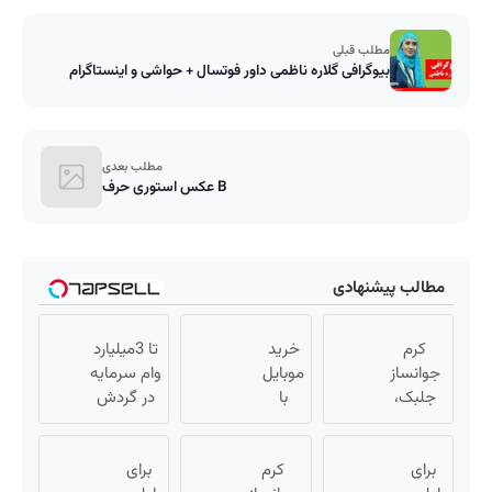
مطلب قبلی
بیوگرافی گلاره ناظمی داور فوتسال + حواشی و اینستاگرام
مطلب بعدی
عکس استوری حرف B
مطالب پیشنهادی
کرم
خرید
تا 3میلیارد
جوانساز
موبایل
وام سرمایه
جلبک،
با
در گردش
هدیه
اسنپ
فروشندگان
طبیعت به
پی |
=>
برای
شما(خرید
در ۴
کرم
برای
فروشگاهت