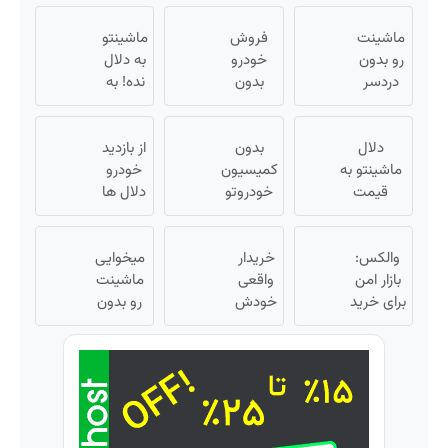
ماشینت
فروش
ماشینتو
رو بدون
خودرو
به دلال
دردسر
بدون
نده! به
بفروش |
کمیسیون
مصرف
بدون
😍
کننده
دلال
کمسیون
بدون
بفروش!
از بازدید
😍
ماشینتو به
کمیسیون
بدون
خودرو
قیمت
خودروتو
پاسخ
دلال ها
نمیخره! بیا
بفروش
به یک
خسته
اینجا به
تماس
شدی؟
والکس:
قیمت
خریدار
اطلاعات
میخوایی
بازار امن
بفروش*فقط
واقعی
ماشینت
ماشینت
خریدار
برای خرید
خودش
رو اینجا
رو بدون
و فروش
واقعی*
میاد!
دردسر
ثبت کن
دارایی‌های
فروش
بفروشی؟
دیجیتال
فوری
بدون
ماشین
کمیسیون
در
همراه