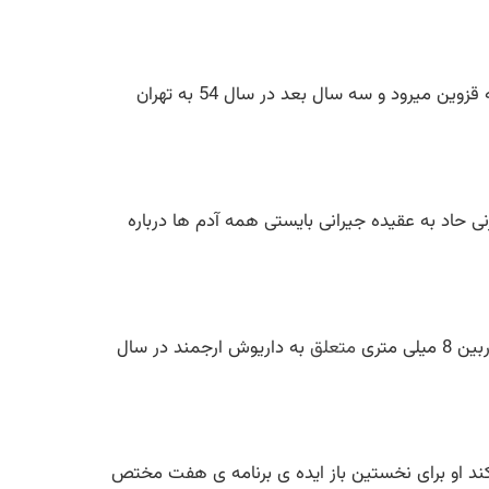
تا 7 سالگی در تهران زندکی کرده و بعد به تربت حیدریه رفته و تا شانزده سالگی آنجا بوده اند در سال 51 برای ادامه تحصیل به قزوین میرود و سه سال بعد در سال 54 به تهران
ی حاد به عقیده جیرانی بایستی همه آدم ها درباره
 متری
متعلق
به داریوش ارجمند در سال
ردانی تدریس می کند او برای نخستین باز ایده ی برنامه ی هفت مختص