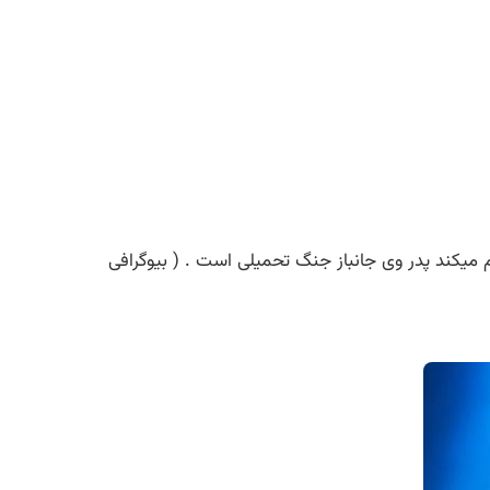
اه تدریس هم میکند پدر وی جانباز جنگ تحمیلی است . ( بیوگرافی