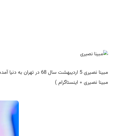
مبینا نصیری 5 اردیبهشت س
مبینا نصیری + اینستاگرام )