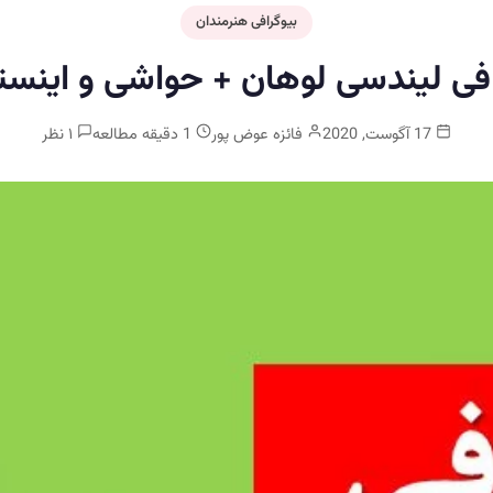
بیوگرافی هنرمندان
افی لیندسی لوهان + حواشی و اینستا
17 آگوست, 2020
فائزه عوض پور
1 دقیقه مطالعه
۱ نظر