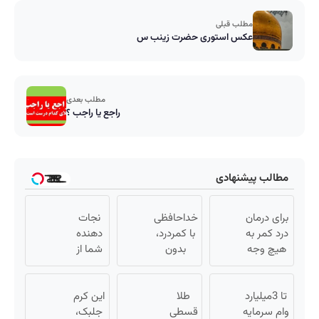
مطلب قبلی
عکس استوری حضرت زینب س
مطلب بعدی
راجع یا راجب ؟
مطالب پیشنهادی
برای درمان
خداحافظی
نجات
درد کمر به
با کمردرد،
دهنده
هیچ وجه
بدون
شما از
جراحی
قرص و
پیری!
نکنید! ◀
آمپول
کرم
تا 3میلیارد
پرسش‌نامه
طلا
این کرم
جوانساز
رو پر کن ▶
وام سرمایه
قسطی
جلبک50%تخفیف
جلبک،