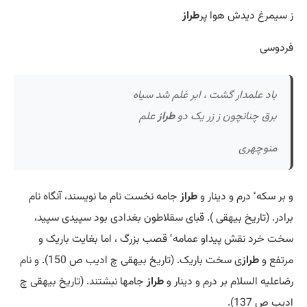
ز سیمرغ دیدش هوا پر
طراز
فردوسی
باد علمدار گشت ، ابر عَلم شد سیاه
برق چنانچون ز زر یک دو
طراز
علم
منوچهری
و بر سکه ٔ درم و دینار و
طراز
جامه نخست نام ما نویسند، آنگاه نام
برادر. (تاریخ بیهقی ). قبای سقلاطون بغدادی بود سپیدی سپید،
سخت خرد نقش پیداو عمامه ٔ قصب بزرگ ، اما بغایت باریک و
مرتفع و
طراز
ی سخت باریک. (تاریخ بیهقی چ ادیب ص 150). و نام
رضاعلیه السلام بر درم و دینار و
طراز
جامها نبشتند. (تاریخ بیهقی چ
ادیب ص 137).