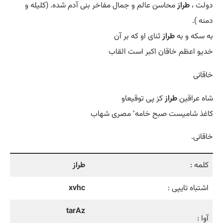
دولت ،
طراز
محاسن عالم و جمال مفاخر بنی آدم شده. (کلیله و
دمنه ).
به سکه و به
طراز
ثنای او که بر آن
خدیو اعظم خاقان اکبر است القاب
خاقانی
شاه عراقین
طراز
کز پی توقیعاو
کاغذ شامیست صبح خامه ٔ مصری شهاب
خاقانی.
کلمه :
طراز
اشتباه تایپی :
xvhc
tarAz
آوا :