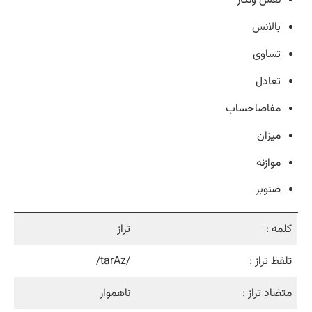
نقش ونگار
بالانس
تساوی
تعادل
مفاصاحساب
میزان
موازنه
صنوبر
کلمه :
تراز
تلفظ تراز :
/tarAz/
متضاد تراز :
ناهموار