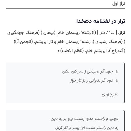
تراز اول
تراز در لغتنامه دهخدا
تراز
. [ ت َ / ت ِ ] (اِ) رشته ٔ ریسمان خام. (برهان ) (فرهنگ جهانگیری
) (فرهنگ رشیدی ). رشته ٔ ریسمان خام و تار ابریشم. (انجمن آرا)
(آنندراج ). ابریشم خام. (ناظم الاطباء) :
به جهد گر بجهانی ز سر کوه بکوه
به دود گر بدوانی ز برّ تار
تراز
منوچهری
بچپ و راست مدو، راست برو بر ره دین
ره دین راستر است ای پسر از تار
تراز
.