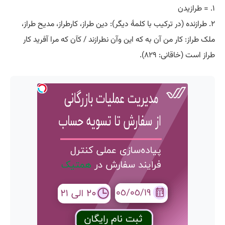
۱. = طرازیدن
۲. طرازنده (در ترکیب با کلمۀ دیگر): دین طراز، کارطراز، مدیح طراز،
ملک طراز: کار من آن به که این وآن نطرازند / کآن که مرا آفرید کار
طراز است (خاقانی: ۸۲۹).