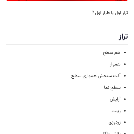
تراز اول یا طراز اول ?
تراز
هم سطح
هموار
آلت سنجش همواری سطح
سطح نما
آرایش
زینت
زردوزی