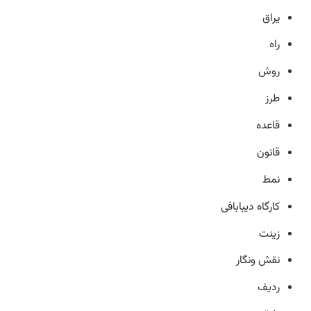
یراق
راه
روش
طرز
قاعده
قانون
نمط
کارگاه دیبابافی
زینت
نقش ونگار
ردیف