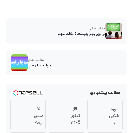
مطلب قبلی
تی وی روم چیست ؟ نکات مهم
مطلب بعدی
رقیب یا رغیب ?
مطالب پیشنهادی
دوره
🎓
🎯
طلایی
کنکور
مسیر
و
۱۴۰5؟
رتبه
رایگان
ماز
برتری