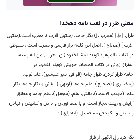
معنی طراز در لغت نامه دهخدا
طراز
. [ طِ ] (معرب ، اِ) نگار جامه. (منتهی الارب ). معرب است.(منتهی
الارب ) (صحاح ). اصل این کلمه تراز فارسی و معرب است ، سیوطی
در کتاب «المزهر» گوید: فممّا اخذوه (ای العرب ) من الفارسیة،
ال
طراز
. زوزنی در کتاب المصادر خویش گوید: التطریز بر
جامه
طراز
کردن.
طراز
جامه.(قوافی امیر علیشیر). علم ثوب.
(زمخشری ) (صحاح ). علم جامه. (اوبهی ). نقش و نگار جامه. نگار
علم. (مهذب الاسماء). نقش. علم. (مجمل ). علم جامه و مطلق
آرایش و زینت مجاز است. و با لفظ آوردن و دادن و کشیدن و نهادن
و بستن و انگیختن مستعمل. (آنندراج ) :
نگه کرد زال آنگهی از فراز