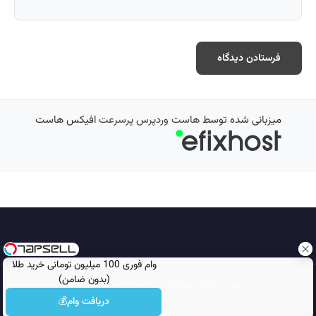
میزبانی شده توسط
هاست وردپرس پرسرعت
افیکس هاست
وام فوری 100 میلیون تومانی خرید طلا
(بدون ضامن)
تمامی حقوق محفوظ است © 2026
مجله نورگرام
دریافت وام💰
انجمن نورگرام
noorgram