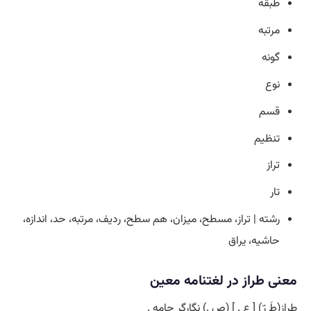
طبقه
مرتبه
گونه
نوع
قسم
تنظیم
تراز
تار
رشته | تراز، مسطح، میزان، هم سطح، ردیف، مرتبه، حد، اندازه،
حاشیه، یراق
معنی طراز در لغتنامه معین
طراز(طَ رّ) [ ع . ] (ص .) نگارگر جامه .