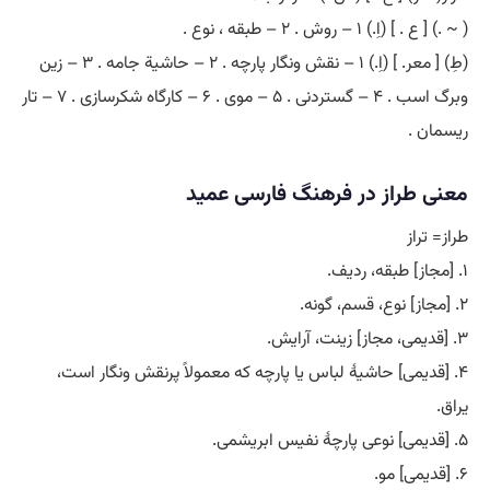
( ~ .) [ ع . ] (اِ.) ۱ – روش . ۲ – طبقه ، نوع .
(طِ) [ معر. ] (اِ.) ۱ – نقش ونگار پارچه . ۲ – حاشیة جامه . ۳ – زین
وبرگ اسب . ۴ – گستردنی . ۵ – موی . ۶ – کارگاه شکرسازی . ۷ – تار
ریسمان .
معنی طراز در فرهنگ فارسی عمید
طراز= تراز
۱. [مجاز] طبقه، ردیف.
۲. [مجاز] نوع، قسم، گونه.
۳. [قدیمی، مجاز] زینت، آرایش.
۴. [قدیمی] حاشیۀ لباس یا پارچه که معمولاً پرنقش ونگار است،
یراق.
۵. [قدیمی] نوعی پارچۀ نفیس ابریشمی.
۶. [قدیمی] مو.