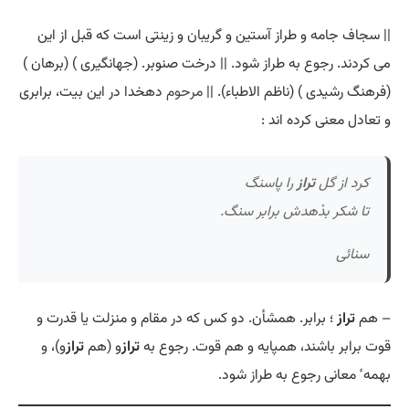
|| سجاف جامه و طراز آستین و گریبان و زینتی است که قبل از این
می کردند. رجوع به طراز شود. || درخت صنوبر. (جهانگیری ) (برهان )
(فرهنگ رشیدی ) (ناظم الاطباء). ||
مرحوم
دهخدا در این بیت، برابری
و تعادل معنی کرده اند :
کرد از گل
تراز
را پاسنگ
تا شکر بدْهدش برابر سنگ.
سنائی
– هم
تراز
؛ برابر. همشأن. دو کس که در مقام و منزلت یا قدرت و
قوت برابر باشند، همپایه و هم قوت. رجوع به
تراز
و (هم
تراز
و)، و
بهمه ٔ معانی رجوع به طراز شود.