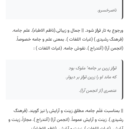
ناصرخسرو.
ورجوع به تار
تراز
شود. || جمال و زیبائی.(ناظم الاطباء). علم
جامه
.
(فرهنگ رشیدی ) (
غیاث
اللغات ). بمعنی علم و جامه خصوصاً.
(انجمن آرا) (آنندراج ). نقوش جامه. (غیاث اللغات ) :
تراز
زرین بر جامه ٔ ملوک بود
که ماند او را زرین
تراز
بر دیوار.
عنصری (از انجمن آرا).
|| بمناسبت عَلَم جامه، مطلق زینت و آرایش را نیز گویند. (فرهنگ
رشیدی ). زینت و آرایش عموماً. (انجمن آرا) (آنندراج ). مجازاً، زینت و
آرایش. (غیاث اللغات ). زینت و آرایش. (ناظم الاطباء) :