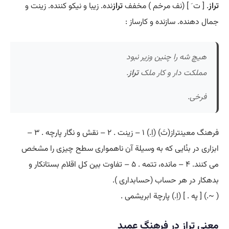
تراز
. [ ت َ ] (نف مرخم ) مخفف
تراز
نده. زیبا و نیکو کننده. زینت و
جمال دهنده. سازنده و کارساز :
هیچ شه را چنین وزیر نبود
مملکت دار و کار ملک
تراز
.
فرخی.
فرهنگ معینتراز(تَ) (اِ.) ۱ – زینت . ۲ – نقش و نگار پارچه . ۳ –
ابزاری در بنُایی که به وسیلة آن ناهمواری سطح چیزی را مشخص
می کنند. ۴ – مانده، تتمه . ۵ – تفاوت بین کل اقلام بستانکار و
بدهکار در هر حساب (حسابداری ).
( ~.) [ په . ] (اِ.) پارچة ابریشمی .
معنی تراز در فرهنگ عمید