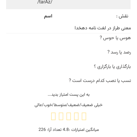
/tarAz/
نقش :
اسم
معنی طراز در لغت نامه دهخدا
هوس یا حوس ?
رصد یا رسد ?
بارگذاری یا بارگزاری ؟
نسب یا نصب کدام درست است ?
به این پست امتیاز بدید...
خیلی ضعیف/ضعیف/متوسط/خوب/عالی
میانگین امتیازات :
4.8
تعداد آرا:
226