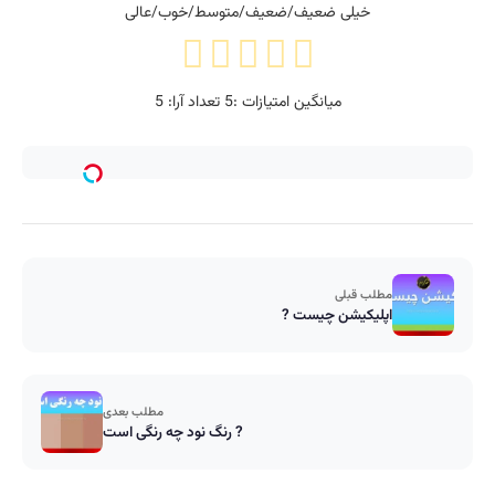
خیلی ضعیف/ضعیف/متوسط/خوب/عالی
میانگین امتیازات :
5
تعداد آرا:
5
مطلب قبلی
اپلیکیشن چیست ?
مطلب بعدی
رنگ نود چه رنگی است ?