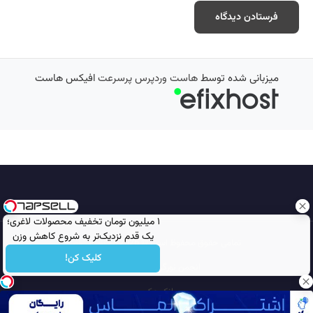
میزبانی شده توسط
هاست وردپرس پرسرعت
افیکس هاست
۱ میلیون تومان تخفیف محصولات لاغری؛
یک قدم نزدیک‌تر به شروع کاهش وزن
تمامی حقوق محفوظ است © 2026
مجله نورگرام
کلیک کن!
انجمن نورگرام
noorgram
بانک عکس
سایت هم معنی