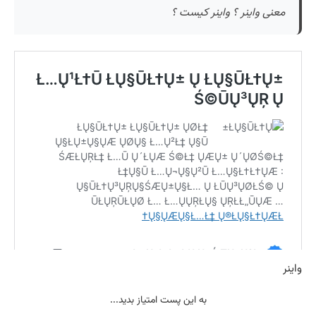
معنی واینر ؟ واینر کیست ؟
واینر
به این پست امتیاز بدید...