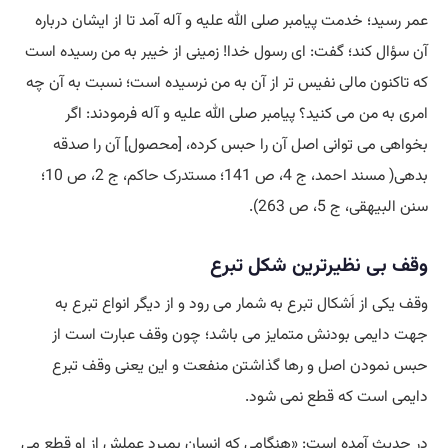
عمر رسید؛ خدمت پیامبر صلی الله علیه و آله آمد تا از ایشان درباره
آن سؤال کند؛ گفت: ای رسول خدا! زمینی از خیبر به من رسیده است
که تاکنون مالی نفیس تر از آن به من نرسیده است؛ نسبت به آن چه
امری به من می کنید؟ پیامبر صلی الله علیه و آله فرمودند: اگر
بخواهی می توانی اصل آن را حبس کرده، [محصول] آن را صدقه
بدهی( مسند احمد، ج 4، ص 141؛ مستدرک حاکم، ج 2، ص 10؛
سنن البیهقی، ج 5، ص 263).
وقف بی نظیرترین شکل تبرع
وقف یکی از اَشکال تبرع به شمار می رود و از دیگر انواع تبرع به
جهت دایمی بودنش متمایز می باشد؛ چون وقف عبارت است از
حبس نمودن اصل و رها گذاشتن منفعت و این یعنی وقف تبرع
دایمی است که قطع نمی شود.
در حدیث آمده است: «هنگامی که انسان بمیرد عملش از او قطع می