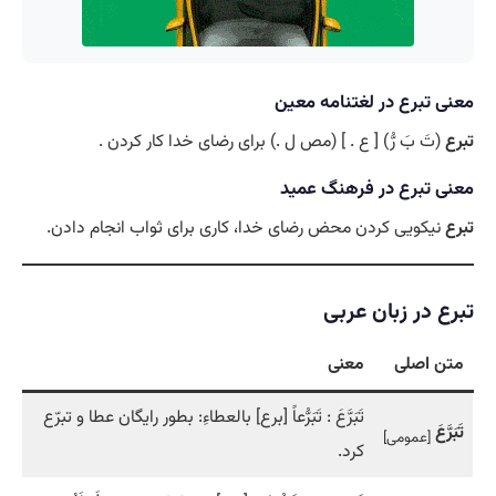
معنی تبرع در لغتنامه معین
تبرع
(تَ بَ رُّ) [ ع . ] (مص ل .) برای رضای خدا کار کردن .
معنی تبرع در فرهنگ عمید
تبرع
نیکویی کردن محض رضای خدا، کاری برای ثواب انجام دادن.
تبرع در زبان عربی
متن اصلی
معنی
تَبَرَّعَ : تَبَرُّعاً [برع] بالعطاءِ: بطور رايگان عطا و تبرّع
تَبَرَّعَ
[عمومی]
كرد.