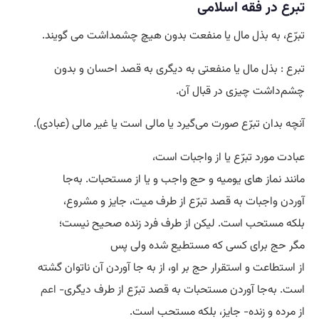
تبرع در فقه اسلامی
تبرّع، به بذل مال یا منفعت بدون هیچ چشمداشت می گویند.
تبرع : بذل مال یا منفعتى به دیگرى به قصد احسان و بدون
چشم‌داشت چیزى در قبال آن.
آنچه بدان تبرّع صورت مى‌گیرد یا مالى است یا غیر مالى (عبادى).
عبادت مورد تبرّع یا از واجبات است،
مانند نماز هاى یومیه و حج واجب و یا از مستحبات. به‌جا
آوردن واجبات به قصد تبرّع از طرف میت، جایز و مشروع،
بلکه مستحب است. لیکن از طرف فرد زنده صحیح نیست؛
مگر حج براى کسى که مستطیع شده ولى پس
از استطاعت و استقرار حج بر او، از به جا آوردن آن ناتوان گشته
است. به‌جا آوردن مستحبات به قصد تبرّع از طرف دیگرى-
اعم
از مرده و زنده- جایز، بلکه مستحب است.