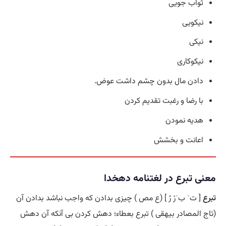
ثواب جویی
نیکویی
نیکی
نیکوکاری
دادن مال بدون چشم داشت عوض.
با رضا و رغبت تقدیم کردن
هدیه نمودن
اعانت و بخشش
معنی تبرع در لغتنامه دهخدا
تبرع
[ ت َ ب َرْ رُ ] (ع مص ) چیزی بدادن که واجب نباشد بدادن آن
(تاج المصادر بیهقی ) تبرع بعطاء؛ دهش کردن بی آنکه آن دهش