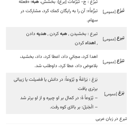
تَبرُع : ج- تَبَرُّعات [برع]: بخشش،
هبه
؛ «فَعلَهُ
تَبرُع
تبرُّعاً»: آن را به رايگان كمك كرد، مشاركت در
[عمومی]
سهام.
تبرع : بخشيدن ,
هبه
کردن ,
هديه
دادن
تبرع
[عمومی]
,
اهداء
کردن
اهدا كرد، مجاني داد، اعطا كرد، داد، بخشيد،
تبَرَّع
[عمومی]
بلاعوض داد، عطا كرد، داوطلب شد.
بَرَعَ : بَرَاعَةً و بُرُوعاً: در دانش يا فضيلت يا زيبائى
برترى يافت
بَرَعَ
[عمومی]
– بُرُوعاً هُ: در كمال بر او چيره و از او برتر شد
– الْجَبَلَ: بر بالاى كوه رفت.
تبرع در زبان عربی