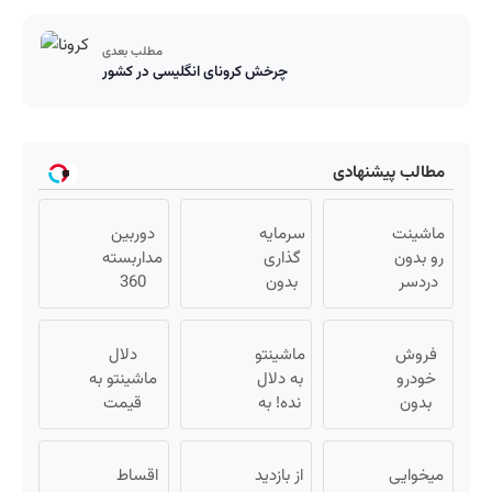
مطلب بعدی
چرخش کرونای انگلیسی در کشور
مطالب پیشنهادی
ماشینت
سرمایه
دوربین
رو بدون
گذاری
مداربسته
دردسر
بدون
360
بفروش |
ریسک
درجه |
بدون
با سود
نصب
فروش
کمسیون
38
ماشینتو
آسان و
دلال
😍
خودرو
درصد
به دلال
راحت
ماشینتو به
بدون
سالانه
نده! به
قیمت
کمیسیون
📈
مصرف
نمیخره! بیا
😍
کننده
اینجا به
میخوایی
بفروش!
از بازدید
اقساط
قیمت