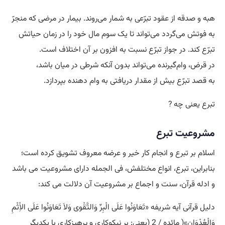
هبه و صدقه از عقود تبرّعى به شمار مى‌روند. بیمار در مرضى که منجرّ
به فوتش مى‌گردد مى‌تواند تا یک سوم مال خود را در زمان حیاتش
تبرّع کند. در جواز تبرّع نسبت به افزون بر آن اختلاف است.
در قرض، وام‌گیرنده مى‌تواند بدون آنکه شرطى در میان باشد،
به قصد تبرّع بیش از مقدار دریافتى به وام‌ دهنده بپردازد.
تبرع یعنی چه ?
مشروعیت تبرع
اسلام بر تبرع و انجام کار خیر و عرضه معروف تشویق کرده است؛
بنابراین، تبرع، انواع مختلفش، فی الجمله دارای مشروعیت می باشد
و ادله قرآن، سنت و اجماع بر مشروعیت آن دلالت می کند:
دلیل قرآنی آیه شریفه «تَعَاوَنُوا عَلَی الْبِرِّ وَالتَّقْوی وَلاَ تَعَاوَنُوا عَلَی الاِْثْمِ
وَالْعُدْوَانِ»( مائده / 2 (یعنی: بر نیکوکاری و پرهیزکاری با یکدیگر