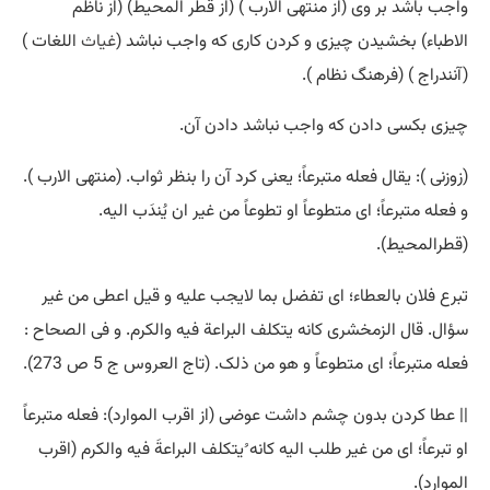
واجب باشد بر وی (از منتهی الارب ) (از قطر المحیط) (از ناظم
الاطباء) بخشیدن چیزی و کردن کاری که واجب نباشد (
غیاث
اللغات )
(آنندراج ) (فرهنگ نظام ).
چیزی بکسی دادن که واجب نباشد دادن آن.
(زوزنی ): یقال فعله متبرعاً؛ یعنی کرد آن را بنظر ثواب. (منتهی الارب ).
و فعله متبرعاً؛ ای متطوعاً او تطوعاً من غیر ان یُندَب الیه.
(قطرالمحیط).
تبرع فلان بالعطاء؛ ای تفضل بما لایجب علیه و قیل اعطی من غیر
سؤال. قال الزمخشری کانه یتکلف البراعة فیه والکرم. و فی الصحاح :
فعله متبرعاً؛ ای متطوعاً و هو من ذلک. (تاج العروس ج 5 ص 273).
|| عطا کردن بدون چشم داشت عوضی (از اقرب الموارد): فعله متبرعاً
او تبرعاً؛ ای من غیر طلب الیه کانه ُیتکلف البراعةَ فیه والکرم (اقرب
الموارد).