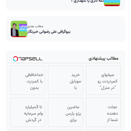
نگه داری یا نگهداری ?
مطلب بعدی
بیوگرافی علی رضوانی خبرنگار
مطالب پیشنهادی
میخوای
خرید
خداحافظی
کمردردت رو
موبایل
با کمردرد،
"در منزل"
با
بدون
درمان کنی؟
اسنپ
قرص و
(◂فیلم +
پی |
آمپول
نجات
◂پرسش‌نامه)
در ۴
ماشین
تا 3میلیارد
دهنده
قسط
پژو پارس
وام سرمایه
شما از
بدون
برای
در گردش
پیری!
سود و
فروش
فروشندگان