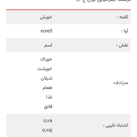
کلمه :
خورش
آوا :
xoreS
نقش :
اسم
خوراک
خورشت
شیلان
مترادف
:
طعام
غذا
قاتق
o,va
اشتباه
تایپی :
o,vaj