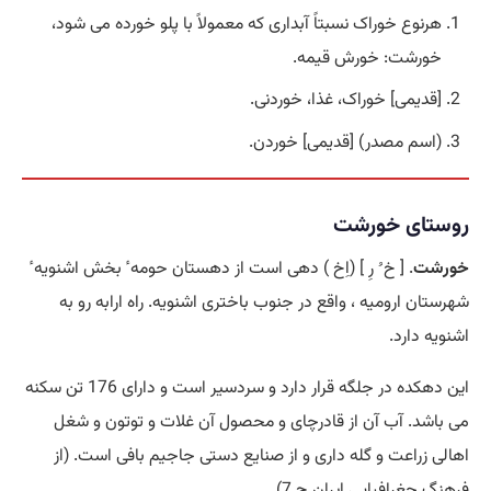
هرنوع خوراک نسبتاً آبداری که معمولاً با پلو خورده می شود،
خورشت: خورش قیمه.
[قدیمی] خوراک، غذا، خوردنی.
(اسم مصدر) [قدیمی] خوردن.
روستای خورشت
خورشت
. [ خ ُ رِ ] (اِخ ) دهی است از دهستان حومه ٔ بخش اشنویه ٔ
شهرستان ارومیه ، واقع در جنوب باختری اشنویه. راه ارابه رو به
اشنویه دارد.
این دهکده در جلگه قرار دارد و سردسیر است و دارای 176 تن سکنه
می باشد. آب آن از قادرچای و محصول آن غلات و توتون و شغل
اهالی زراعت و گله داری و از صنایع دستی جاجیم بافی است. (از
فرهنگ جغرافیایی ایران ج 7).