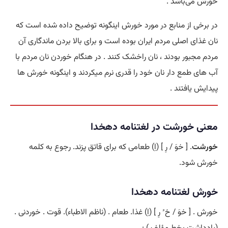
خورش می‌باشد .
در برخی از منابع در مورد خورش اینگونه توضیح داده شده است که
نان غذای اصلی مردم ایران بوده است و برای بالا بردن ماندگاری آن
مردم مجبور بودند ، نان راخشک کنند . در هنگام خوردن نان مردم با
آب های طمع دار نان خود را قدری نرم میکردند و اینگونه خورش ها
پیدایش یافتند .
معنی خورشت در لغتنامه دهخدا
خورشت
. [ خوَ / رِ ] (اِ) طعامی که برای قاتق پزند. رجوع به کلمه
خورش شود.
خورش لغتنامه دهخدا
خورش . [ خوَ / خ ُ رِ ] (اِ) غذا. طعام . (ناظم الاطباء). قوت . خوردنی .
(یادداشت بخط مؤلف ) :