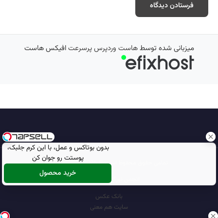
میزبانی شده توسط
هاست وردپرس پرسرعت
افیکس هاست
بدون بوتاکس و عمل، با این کرم جلبک،
پوستت رو جوان کن
تمامی حقوق محفوظ است © 2026
مجله نورگرام
خرید محصول
انجمن نورگرام
noorgram
بانک عکس
سایت هم معنی