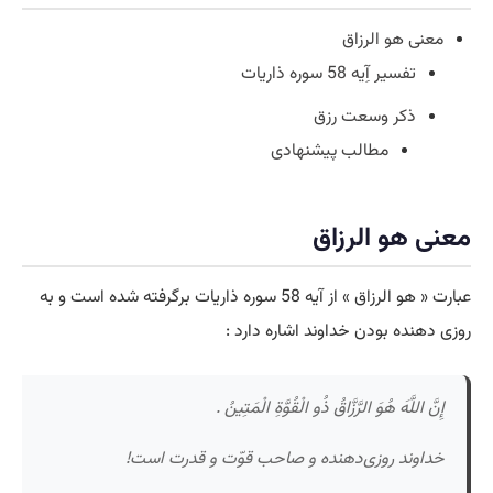
معنی هو الرزاق
تفسیر آِیه 58 سوره ذاریات
ذکر وسعت رزق
مطالب پیشنهادی
معنی هو الرزاق
عبارت « هو الرزاق » از آیه 58 سوره ذاریات برگرفته شده است و به
روزی دهنده بودن خداوند اشاره دارد :
إِنَّ اللَّهَ هُوَ الرَّزَّاقُ ذُو الْقُوَّةِ الْمَتِينُ .
خداوند روزی‌دهنده و صاحب قوّت و قدرت است!