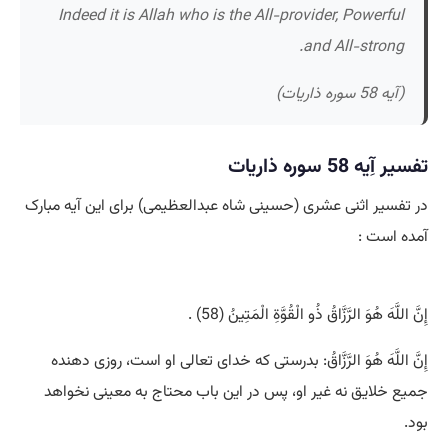
Indeed it is Allah who is the All-provider, Powerful
and All-strong.
(آیه 58 سوره ذاریات)
تفسیر آِیه 58 سوره ذاریات
در تفسیر اثنی عشری (حسینی شاه عبدالعظیمی) برای این آیه مبارک
آمده است :
إِنَّ اللَّهَ هُوَ الرَّزَّاقُ ذُو الْقُوَّةِ الْمَتِينُ (58) .
إِنَّ اللَّهَ هُوَ الرَّزَّاقُ‌: بدرستى كه خداى تعالى او است، روزى دهنده
جميع خلايق نه غير او، پس در اين باب محتاج به معينى نخواهد
بود.