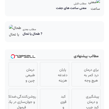
مطلب قبلی
معنی ساعت های جفت
مطلب بعدی
طحال یا تحال ?
مطالب پیشنهادی
برای درمان
پایان
درمان
درد کمر به
دغدغه
طبیعی
هیچ وجه
هزینه
چین و
جراحی
های
چروک
نکنید! ◀
دندان
در
پیشگیری
پرسش‌نامه
کبد
پزشکی
30روز با
روشن‌کنندگی،ضد‌لک
و درمان
رو پر کن ▶
قوی
با پک
کرم
و جوان‌سازی در یک
کبد چرب
و
سفید
جوانساز
فرمول