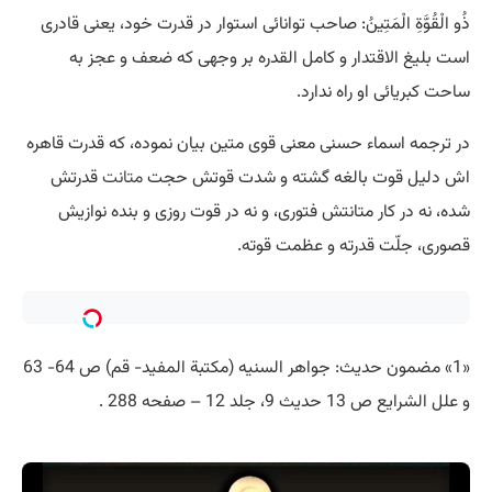
ذُو الْقُوَّةِ الْمَتِينُ‌: صاحب توانائى استوار در قدرت خود، يعنى قادرى
است بليغ الاقتدار و كامل القدره بر وجهى كه ضعف و عجز به
ساحت كبريائى او راه ندارد.
در ترجمه اسماء حسنى معنى قوى متين بيان نموده، كه قدرت قاهره‌
اش دليل قوت بالغه گشته و شدت قوتش حجت
متانت
قدرتش
شده، نه در كار متانتش فتورى، و نه در قوت روزى و بنده نوازيش
قصورى، جلّت قدرته و عظمت قوته.
«1» مضمون حديث: جواهر السنيه (مكتبة المفيد- قم) ص 64- 63
و علل الشرايع ص 13 حديث 9، جلد 12 – صفحه 288 .