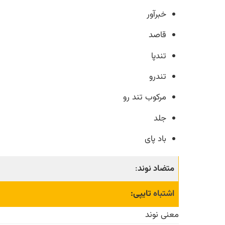
خبرآور
قاصد
تندپا
تندرو
مرکوب تند رو
جلد
باد پای
متضاد نوند
:
اشتباه
تایپی:
معنی نوند