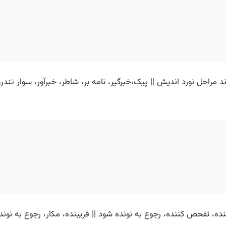
وند مراحل نورد اندیش || پیک،خبرگیر، نامه بر، شاطر، خبرآور، سوار تن
ه، تفحص کننده، رجوع به نونده شود || فریبنده، مکار، رجوع به نونده