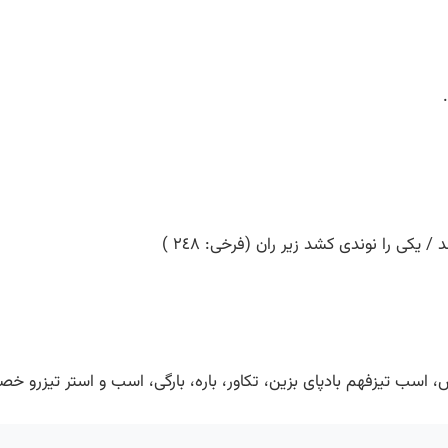
رس، اسب تیزفهم بادپای بزین، تکاور، باره، بارگی، اسب و استر تیزرو خص