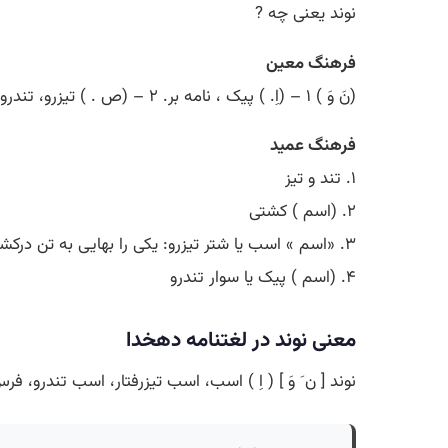
نوند یعنی چه ?
فرهنگ معین
(نَ وَ ) ۱ – (اِ. ) پیک ، نامه بر. ۲ – (ص . ) تیزرو، تندرو.
فرهنگ عمید
۱. تند و تیز
۲. (اسم ) کشتی
۳. «اسم » اسب یا شتر تیزرو: یکی را بهایی به تن درکشد / یکی را نوندی کشد زیر ران (فرخی: ٢٤٨ )
۴. (اسم ) پیک یا سوار تندرو
معنی نوند در لغتنامه دهخدا
نوند [ ن َ وَ ] ( اِ ) اسب، اسب تیزرفتار، اسب تندرو، ف