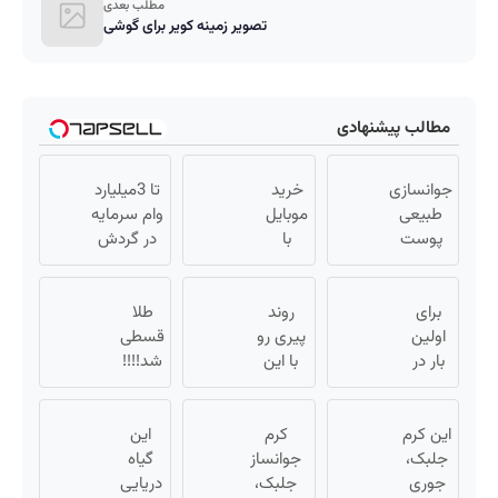
مطلب بعدی
تصویر زمینه کویر برای گوشی
مطالب پیشنهادی
جوانسازی
خرید
تا 3میلیارد
طبیعی
موبایل
وام سرمایه
پوست
با
در گردش
بدون
اسنپ
فروشندگان
بوتاکس و
پی |
=>
برای
جراحی
در ۴
روند
طلا
فروشگاهت
اولین
😳! خرید
قسط
پیری رو
قسطی
رو ثبت کن
بار در
با تخفیف
بدون
با این
شد!!!!
ایران
ویژه
سود و
روش
💰🔥
🇮🇷
کارمزد!
گیاهی
این
این کرم
کرم
معکوس
این
دکتر
جلبک،
کن
جوانساز
گیاه
کرم
جوری
جلبک،
دریایی