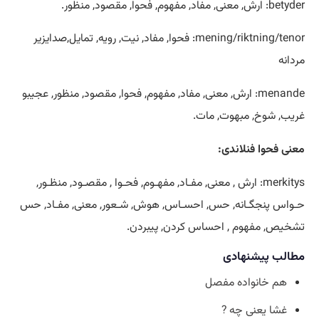
betyder: ارش, معنی, مفاد, مفهوم, فحوا, مقصود, منظور.
mening/riktning/tenor: فحوا, مفاد, نیت, رویه, تمایل,صدايزیر
مردانه
menande: ارش, معنی, مفاد, مفهوم, فحوا, مقصود, منظور, عجیبو
غریب, شوخ, مبهوت, مات.
معنی فحوا فنلاندی:
merkitys: ارش , معنی, مفـاد, مفهـوم, فحـوا , مقصـود, منظـور,
حـواس پنجگـانه, حس, احسـاس, هوش, شـعور, معنی, مفـاد, حس
تشخیص, مفهوم , احساس کردن, پیبردن.
مطالب پیشنهادی
هم خانواده مفصل
غشا یعنی چه ?