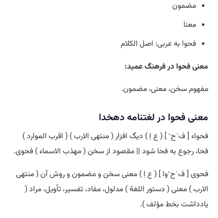
مضمون
معنا
فحوا به عربی: اصل الکلام
معنی فحوا در فرهنگ عمید:
مفهوم سخن، معنی، مضمون.
معنی فحوا در لغتنامه دهخدا
فحواء [ ف َح ْ ] ( ع اِ ) دیگ افزار ( منتهی الارب ) ( اقرب الموارد )
فحا، رجوع به فحا شود || مقصود از سخن ( مهذب الاسماء ) فحوی.
فحوی [ ف َح ْوا ] ( ع اِ ) معنی سخن و مضمون و روش آن ( منتهی
الارب ) معنی ( دستور اللغة ) مدلول، مفاد، تفسیر، تأویل، مراد (
یادداشت بخط مؤلف ).